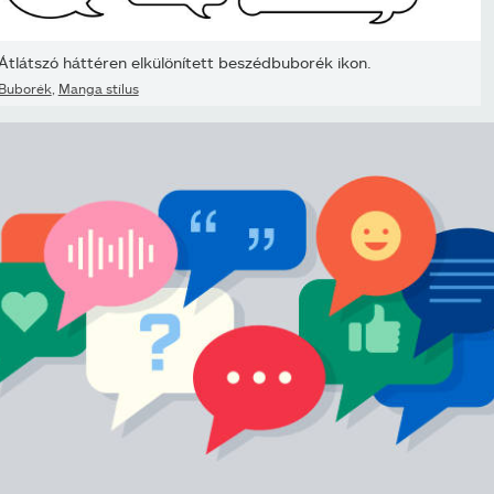
Átlátszó háttéren elkülönített beszédbuborék ikon.
Buborék
,
Manga stílus