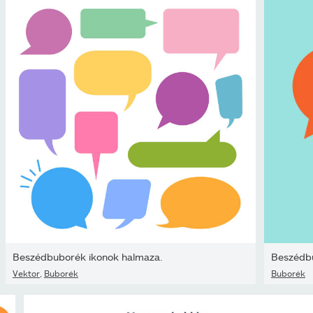
Beszédbuborék ikonok halmaza.
Beszédb
Vektor
,
Buborék
Buborék