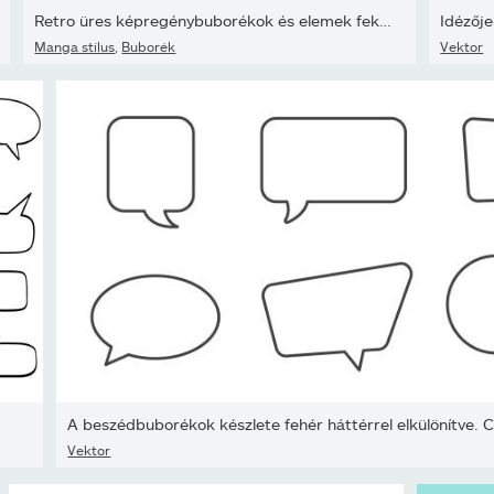
Retro üres képregénybuborékok és elemek fekete félárnyék árnyékokk
Idézője
Manga stílus
,
Buborék
Vektor
A beszédbuborékok készlete fehér háttérrel elkülönítve. 
Vektor