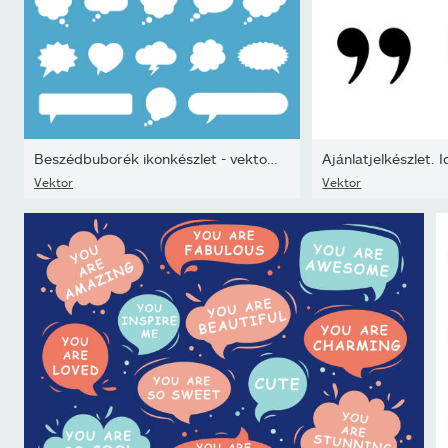
Beszédbuborék ikonkészlet - vektoros illusztráció
Ajánlatjelkészlet. 
Vektor
Vektor