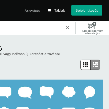
Táblák
Bejelentkezés
Árszabás
Keresés kép vagy
videó alapján
ó
l, vagy indítson új keresést a további