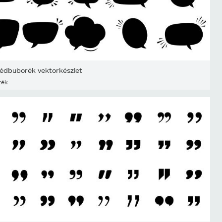
édbuborék vektorkészlet
rék