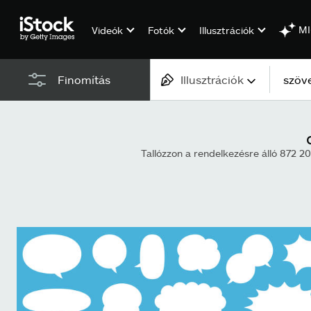
MI
Videók
Fotók
Illusztrációk
Illusztrációk
Finomítás
Összes tartalom
Képek
Tallózzon a rendelkezésre álló 872 2
Fotók
Illusztrációk
Vektoros alkotások
Videók