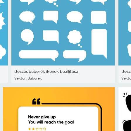
Beszédbuborék ikonok beállítása
Besz
Vektor
,
Buborék
Vekto