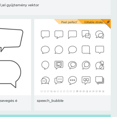
l jel gyűjtemény vektor
Csevegés é
speech_bubble