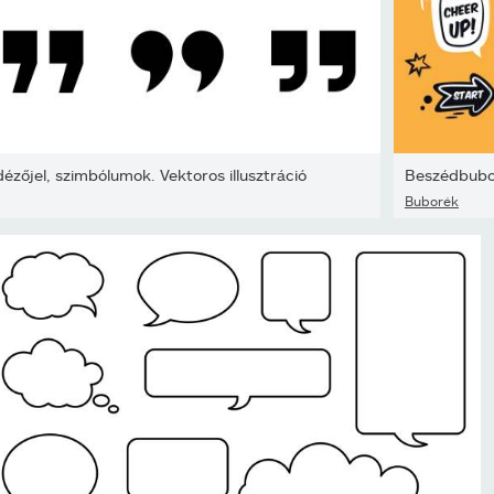
Idézőjel, szimbólumok. Vektoros illusztráció
Beszédbubor
Buborék