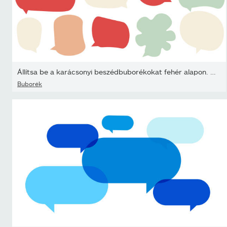
Állítsa be a karácsonyi beszédbuborékokat fehér alapon. csevegődob
Buborék