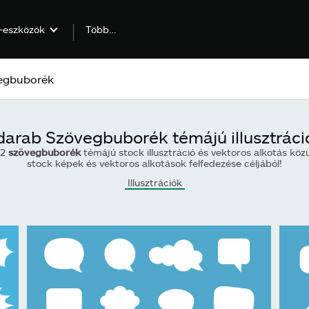
Több…
-eszközök
darab Szövegbuborék témájú illusztráci
02
szövegbuborék
témájú stock illusztráció és vektoros alkotás közü
stock képek és vektoros alkotások felfedezése céljából!
Illusztrációk