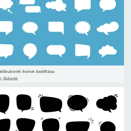
édbuborék ikonok beállítása
r
,
Buborék