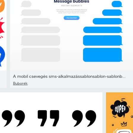
A mobil csevegés sms-alkalmazássablonsablon-sablonbuborékjai. Az ü
Buborék