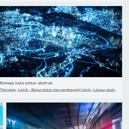
Konsep kota pintar abstrak
Teknologi
,
Listrik - Bahan bakar dan pembangkit listrik
,
Lukisan abstrak