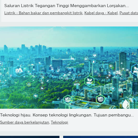
Saluran Listrik Tegangan Tinggi Menggambarkan Lonjakan...
Listrik - Bahan bakar dan pembangkit listrik
,
Kabel daya - Kabel
,
Pusat dat
Teknologi hijau. Konsep teknologi lingkungan. Tujuan pembangunan...
nan
Sumber daya berkelanjutan
,
Teknologi