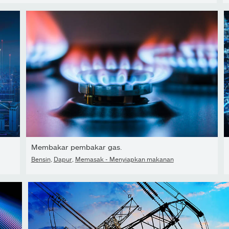
Membakar pembakar gas.
Bensin
,
Dapur
,
Memasak - Menyiapkan makanan