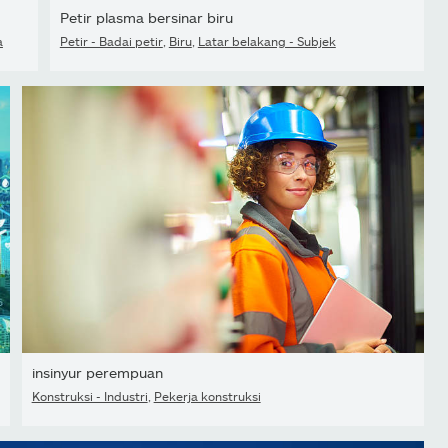
Petir plasma bersinar biru
a
Petir - Badai petir
,
Biru
,
Latar belakang - Subjek
insinyur perempuan
Konstruksi - Industri
,
Pekerja konstruksi