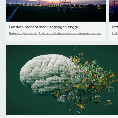
Lanskap menara listrik tegangan tinggi
list
Kabel daya - Kabel
,
Listrik - Bahan bakar dan pembangkit listrik
,
Kabel 
List