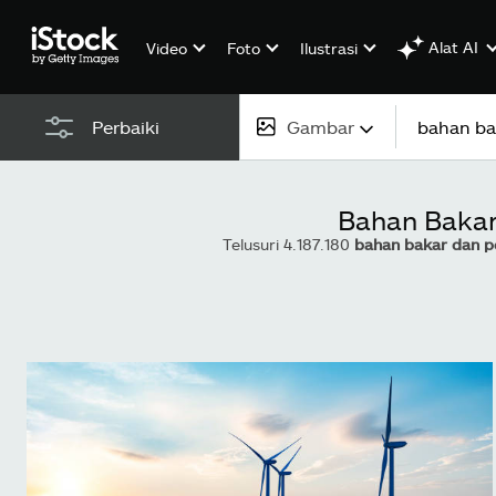
Alat AI
Video
Foto
Ilustrasi
Gambar
Perbaiki
Semua konten
Bahan Bakar
Gambar
Telusuri 4.187.180
bahan bakar dan pe
Foto
Ilustrasi
Vektor
Video