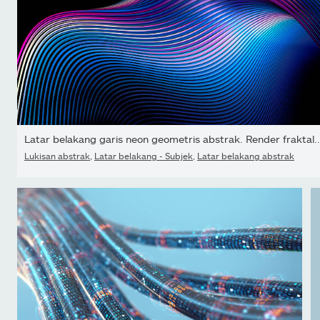
Latar belakang garis neon geometris abstrak. Render fraktal..
Lukisan abstrak
,
Latar belakang - Subjek
,
Latar belakang abstrak