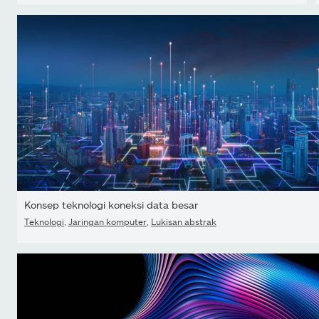
Konsep teknologi koneksi data besar
Teknologi
,
Jaringan komputer
,
Lukisan abstrak