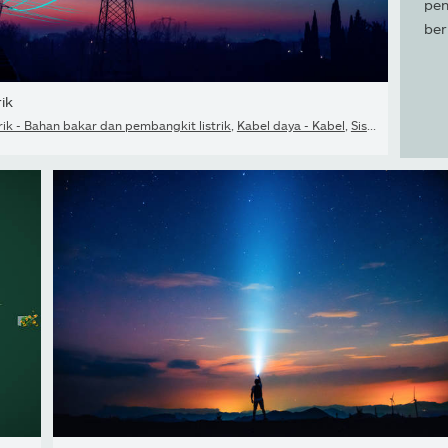
pen
ber
rik
daya - Kabel
rik - Bahan bakar dan pembangkit listrik
,
Kabel daya - Kabel
,
Sistem kelistrikan