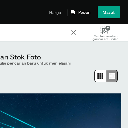
Papan
Masuk
Harga
Cari berdasarkan
gambar atau video
an Stok Foto
lai pencarian baru untuk menjelajahi