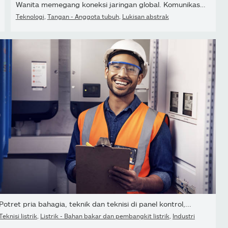
Wanita memegang koneksi jaringan global. Komunikasi internet,...
Teknologi
,
Tangan - Anggota tubuh
,
Lukisan abstrak
Potret pria bahagia, teknik dan teknisi di panel kontrol,...
Teknisi listrik
,
Listrik - Bahan bakar dan pembangkit listrik
,
Industri