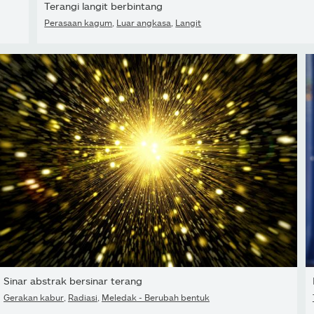
Terangi langit berbintang
Perasaan kagum
,
Luar angkasa
,
Langit
Sinar abstrak bersinar terang
Gerakan kabur
,
Radiasi
,
Meledak - Berubah bentuk