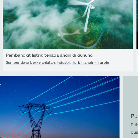
Pembangkit listrik tenaga angin di gunung
Sumber daya berkelanjutan
,
Industri
,
Turbin angin - Turbin
Pu
Pil
pus