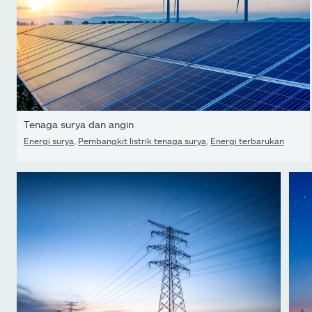
Tenaga surya dan angin
Energi surya
,
Pembangkit listrik tenaga surya
,
Energi terbarukan