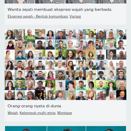
Wanita sejati membuat ekspresi wajah yang berbeda
Ekspresi wajah - Bentuk komunikasi
,
Variasi
Orang-orang nyata di dunia
Wajah
,
Kelompok multi-etnis
,
Montase