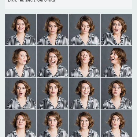
DNA
,
Tes medis
,
Genomika