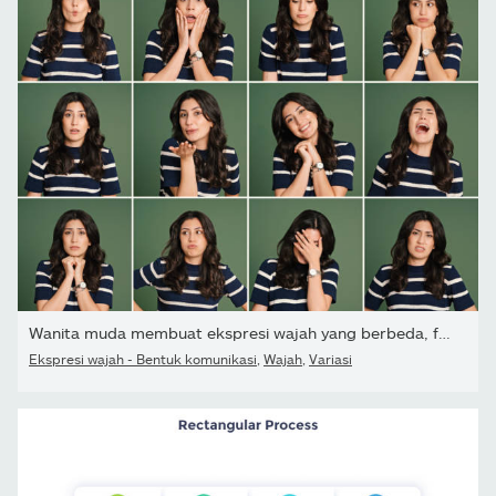
Wanita muda membuat ekspresi wajah yang berbeda, foto studio
Ekspresi wajah - Bentuk komunikasi
,
Wajah
,
Variasi