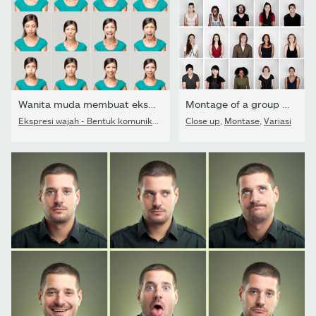
Wanita muda membuat ekspresi wajah
Montage of a group of people smiling
Ekspresi wajah - Bentuk komunikasi
,
Wajah
Close up
,
Emosi
,
Montase
,
Variasi