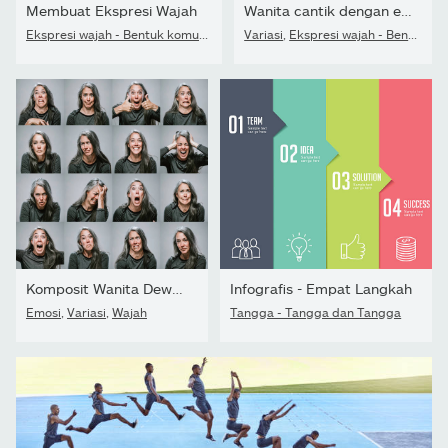
Membuat Ekspresi Wajah
Wanita cantik dengan ekspresi wajah dan gerak tubuh yang berbeda
Ekspresi wajah - Bentuk komunikasi
,
Variasi
Variasi
,
Individualitas
,
Ekspresi wajah - Bentuk komunikasi
Komposit Wanita Dewasa dengan Banyak Emosi dan Ekspresi
Infografis - Empat Langkah
Emosi
,
Variasi
,
Wajah
Tangga - Tangga dan Tangga