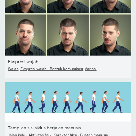
Ekspresi wajah
Wajah
,
Ekspresi wajah - Bentuk komunikasi
,
Variasi
Tampilan sisi siklus berjalan manusia
Jalan kaki - Aktivitas fisik
,
Karakter fiksi - Buatan manusia