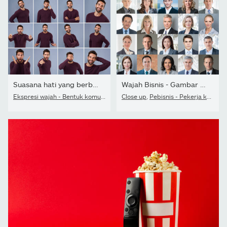
Suasana hati yang berbeda untuk acara yang berbeda
Wajah Bisnis - Gambar Warna Percaya Diri
Ekspresi wajah - Bentuk komunikasi
,
Variasi
Close up
,
Pebisnis - Pekerja kerah putih