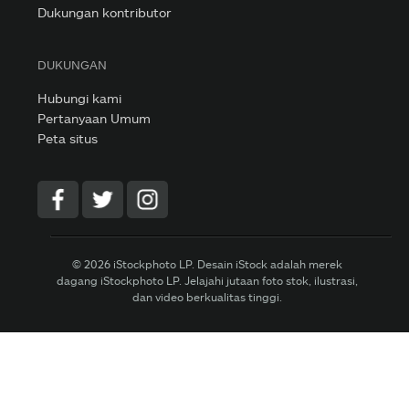
Dukungan kontributor
DUKUNGAN
Hubungi kami
Pertanyaan Umum
Peta situs
© 2026 iStockphoto LP. Desain iStock adalah merek
dagang iStockphoto LP. Jelajahi jutaan foto stok, ilustrasi,
dan video berkualitas tinggi.