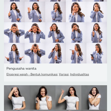
Pengusaha wanita
Ekspresi wajah - Bentuk komunikasi
,
Variasi
,
Individualitas