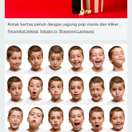
Kotak kertas penuh dengan jagung pop manis dan kliker tv pada...
Perangkat televisi
,
Industri tv
,
Streaming Langsung