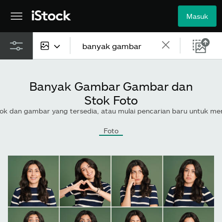
Masuk
Semua konten
Banyak Gambar Gambar dan
Gambar
Stok Foto
ok dan gambar yang tersedia, atau mulai pencarian baru untuk menjelaj
Foto
Foto
Ilustrasi
Vektor
Video