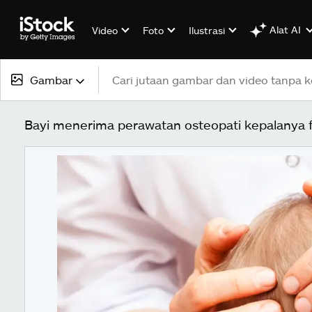
Alat AI
Video
Foto
Ilustrasi
Gambar
Semua konten
Bayi menerima perawatan osteopati kepalanya f
Gambar
Foto
Ilustrasi
Vektor
Video