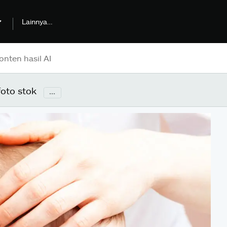
Lainnya…
oto stok
...