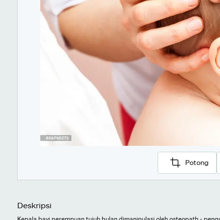
Potong
Deskripsi
Kepala bayi perempuan tujuh bulan dimanipulasi oleh osteopath - pengo