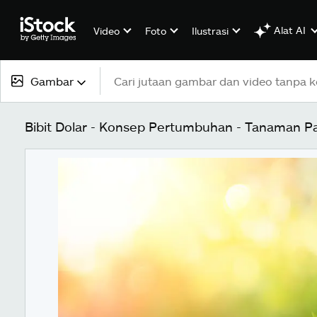
Alat AI
Video
Foto
Ilustrasi
Gambar
Semua konten
Bibit Dolar - Konsep Pertumbuhan - Tanaman Pa
Gambar
Foto
Ilustrasi
Vektor
Video