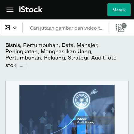
Masuk
Semua konten
Bisnis, Pertumbuhan, Data, Manajer,
Peningkatan, Menghasilkan Uang,
Gambar
Pertumbuhan, Peluang, Strategi, Audit foto
stok
...
Foto
Ilustrasi
Vektor
Video