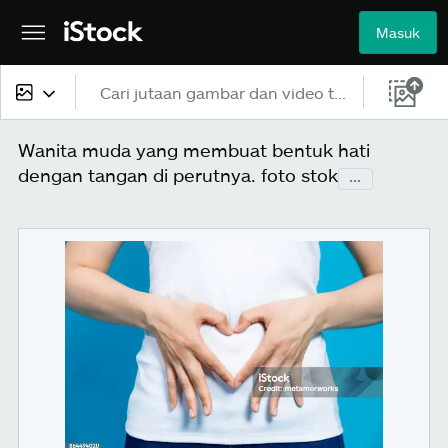
Masuk
Semua konten
Wanita muda yang membuat bentuk hati
dengan tangan di perutnya. foto stok
...
Gambar
Foto
Ilustrasi
Vektor
Video