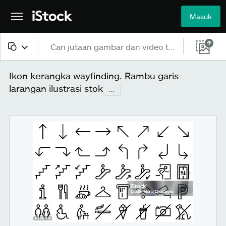
Masuk
Semua konten
Ikon kerangka wayfinding. Rambu garis
larangan ilustrasi stok
...
Gambar
Foto
Ilustrasi
Vektor
Video