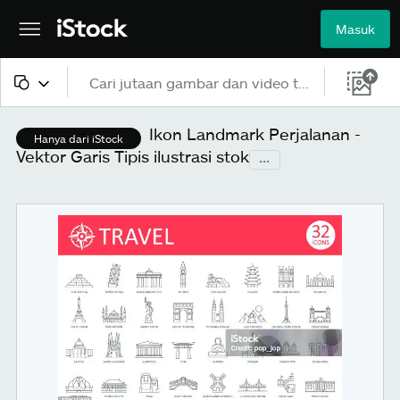
Masuk
Semua konten
Ikon Landmark Perjalanan -
Hanya dari iStock
Vektor Garis Tipis ilustrasi stok
...
Gambar
Foto
Ilustrasi
Vektor
Video