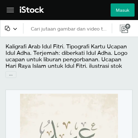
Masuk
Semua konten
Kaligrafi Arab Idul Fitri. Tipografi Kartu Ucapan
Idul Adha. Terjemah: diberkati Idul Adha. Logo
Gambar
ucapan untuk liburan pengorbanan. Ucapan
Hari Raya Islam untuk Idul Fitri. ilustrasi stok
Foto
...
Ilustrasi
Vektor
Video