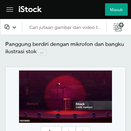
Masuk
Semua konten
Panggung berdiri dengan mikrofon dan bangku
ilustrasi stok
...
Gambar
Foto
Ilustrasi
Vektor
Video