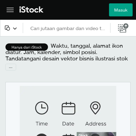
Masuk
Semua konten
Waktu, tanggal, alamat ikon
Hanya dari iStock
diatur. Jam, kalender, simbol posisi.
Gambar
Tandatangani desain vektor bisnis ilustrasi stok
...
Foto
Ilustrasi
Vektor
Video