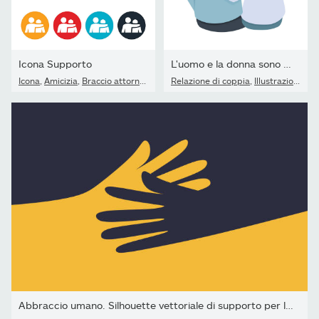
Icona Supporto
L'uomo e la donna sono seduti abbracciati
Icona
,
Amicizia
,
Braccio attorno alle spalle
Relazione di coppia
,
Illustrazione
,
Co
Abbraccio umano. Silhouette vettoriale di supporto per la mano e...