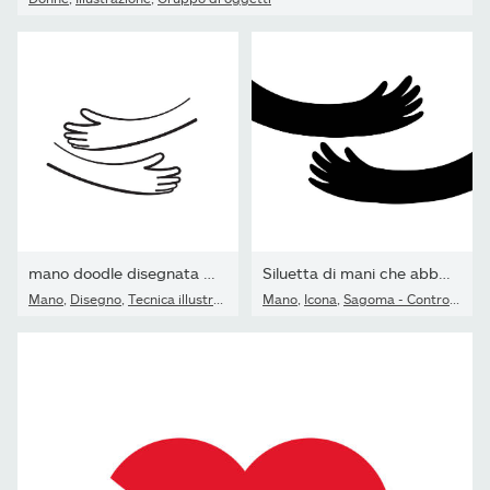
mano doodle disegnata a mano con abbraccio gesto illustrazione...
Siluetta di mani che abbracciano. Concetto di supporto e cura.
Mano
,
Disegno
,
Tecnica illustrativa
Mano
,
Icona
,
Sagoma - Controluce