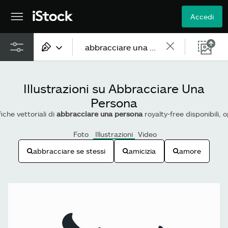
Accedi
Tutti i contenuti
Illustrazioni su Abbracciare Una
Immagini
Persona
iche vettoriali di
abbracciare una persona
royalty-free disponibili,
Foto
Foto
Illustrazioni
Video
Illustrazioni
abbracciare se stessi
amicizia
amore
r
Vettoriali
Video