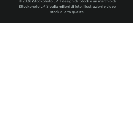
© 2026 iStockphoto LP. Il design di iStock è un marchio di
iStockphoto LP. Sfoglia milioni di foto, illustrazioni e video
stock di alta qualità.