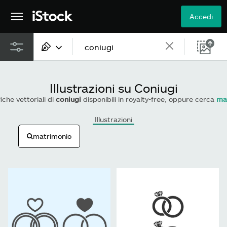
Accedi
Tutti i contenuti
Illustrazioni su Coniugi
Immagini
fiche vettoriali di
coniugi
disponibili in royalty-free, oppure cerca
ma
Foto
Illustrazioni
matrimonio
Illustrazioni
Vettoriali
Video