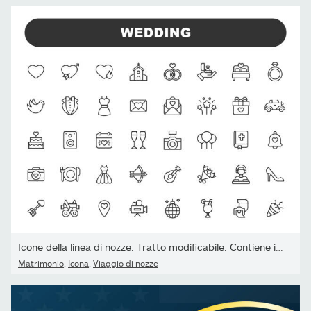
Icone della linea di nozze. Tratto modificabile. Contiene icone...
Matrimonio
,
Icona
,
Viaggio di nozze