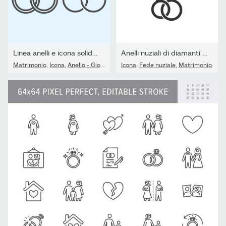
Linea anelli e icona solida. Due cerchi incrociati a forma di...
Anelli nuziali di diamanti icone isolate nere.
Matrimonio
,
Icona
,
Anello - Gioiello
Icona
,
Fede nuziale
,
Matrimonio