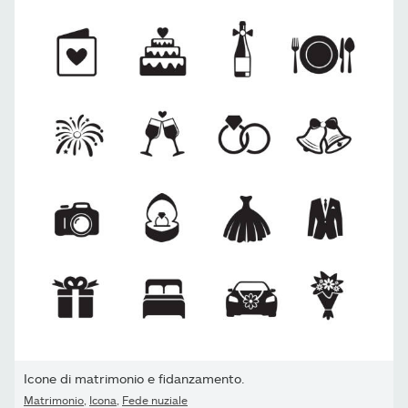
Icone di matrimonio e fidanzamento.
Matrimonio
,
Icona
,
Fede nuziale