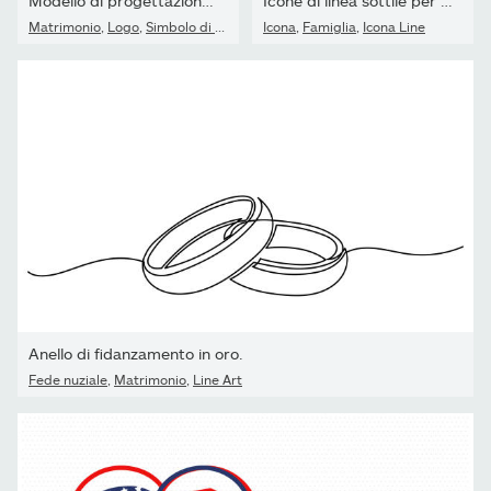
Modello di progettazione vettoriale. Concetto di simbolo di...
Icone di linea sottile per famiglie e relazioni - Tratto...
Matrimonio
,
Logo
,
Simbolo di cuore
Icona
,
Famiglia
,
Icona Line
Anello di fidanzamento in oro.
Fede nuziale
,
Matrimonio
,
Line Art