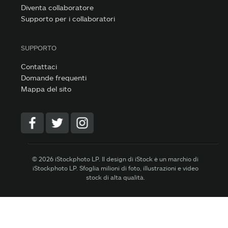
Diventa collaboratore
Supporto per i collaboratori
SUPPORTO
Contattaci
Domande frequenti
Mappa del sito
© 2026 iStockphoto LP. Il design di iStock è un marchio di
iStockphoto LP. Sfoglia milioni di foto, illustrazioni e video
stock di alta qualità.