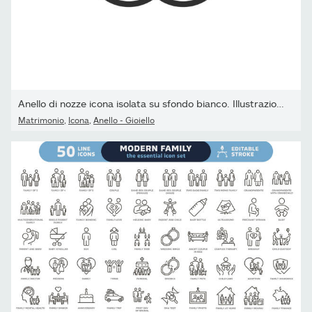
Anello di nozze icona isolata su sfondo bianco. Illustrazione...
Matrimonio
,
Icona
,
Anello - Gioiello