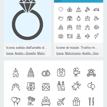
Icona solida dell'anello di fidanzamento. Romantico oggetto di...
Icone di nozze. Tratto modificabile. Pixel Perfetto. Per...
Icona
,
Anello - Gioiello
,
Matrimonio
Icona
,
Matrimonio
,
Anello - Gioiello