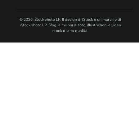
© 2026 iStockphoto LP. Il design di iStock è un marchio di
iStockphoto LP. Sfoglia milioni di foto, illustrazioni e video
stock di alta qualità.