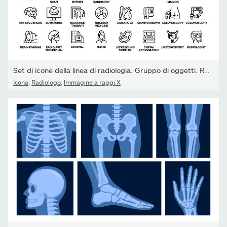
Set di icone della linea di radiologia. Gruppo di oggetti. Raggi...
Icona
,
Radiologo
,
Immagine a raggi X