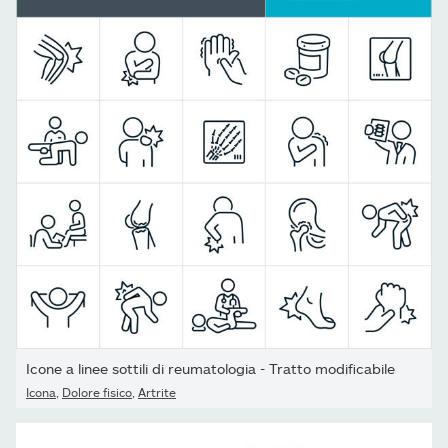
Icone a linee sottili di reumatologia - Tratto modificabile
Icona
,
Dolore fisico
,
Artrite