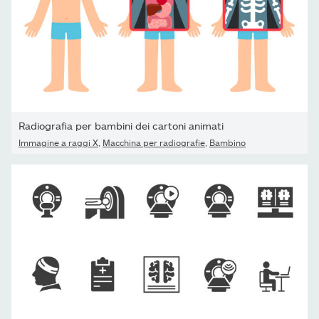
Radiografia per bambini dei cartoni animati
Immagine a raggi X
,
Macchina per radiografie
,
Bambino