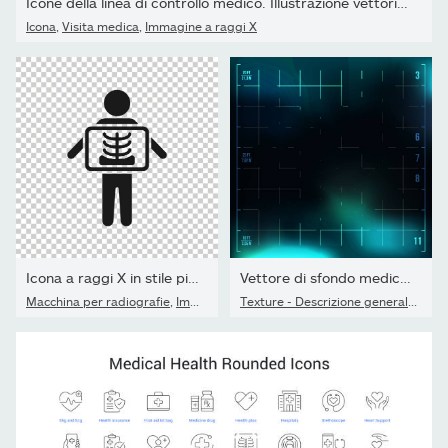
Icone della linea di controllo medico. Illustrazione vettoriale...
Icona
,
Visita medica
,
Immagine a raggi X
Icona a raggi X in stile piatto. Illustrazione vettoriale di...
Vettore di sfondo medico a raggi X. Rontgen. Scansione...
Macchina per radiografie
,
Immagine a raggi X
,
Icona
Texture - Descrizione generale
,
Tecn