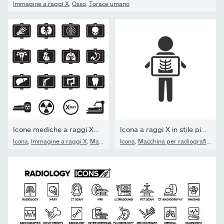
Immagine a raggi X
,
Osso
,
Torace umano
Icone mediche a raggi X. Design piatto nero. Illustrazione...
Icona a raggi X in stile piatto. Illustrazione vettoriale di...
Icona
,
Immagine a raggi X
,
Macchina per radiografie
Icona
,
Macchina per radiografie
,
Imm