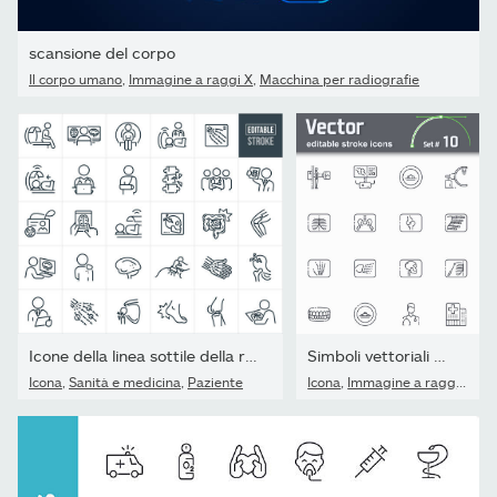
scansione del corpo
Il corpo umano
,
Immagine a raggi X
,
Macchina per radiografie
Icone della linea sottile della radiologia - Tratto modificabile -
Simboli vettoriali modificabili a raggi X e struttura dello...
Icona
,
Sanità e medicina
,
Paziente
Icona
,
Immagine a raggi X
,
Ma