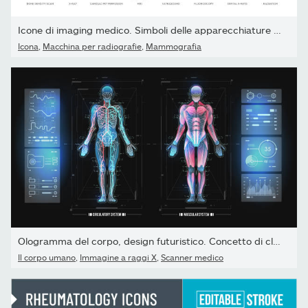
Icone di imaging medico. Simboli delle apparecchiature mediche
Icona
,
Macchina per radiografie
,
Mammografia
Ologramma del corpo, design futuristico. Concetto di clonazione...
Il corpo umano
,
Immagine a raggi X
,
Scanner medico