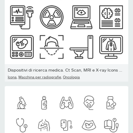
Dispositivi di ricerca medica. Ct Scan, MRI e X-ray Icons Set....
Icona
,
Macchina per radiografie
,
Oncologia