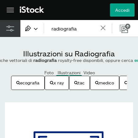
Accedi
Tutti i contenuti
Illustrazioni su Radiografia
Immagini
iche vettoriali di
radiografia
royalty-free disponibili, oppure cerca
e
Foto
Foto
Illustrazioni
Video
ecografia
x ray
tac
medico
radi
Illustrazioni
Vettoriali
Video