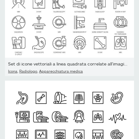
Set di icone vettoriali a linea quadrata correlate all'imaging...
Icona
,
Radiologo
,
Apparecchiatura medica