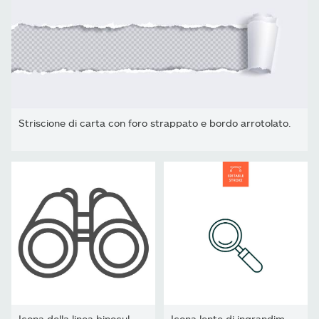
Striscione di carta con foro strappato e bordo arrotolato.
Icona della linea binoculars, concetto oceanico, segno...
Icona lente di ingrandimento con tratto modificabile