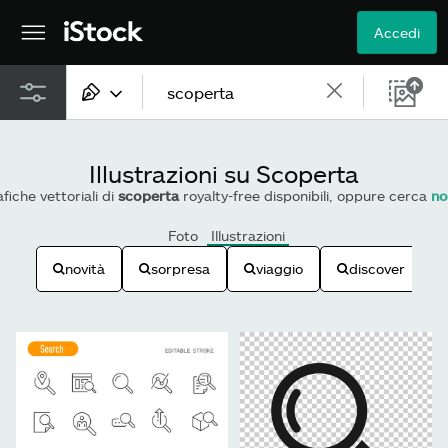
Accedi
Tutti i contenuti
Illustrazioni su Scoperta
Immagini
fiche vettoriali di
scoperta
royalty-free disponibili, oppure cerca
no
Foto
Foto
Illustrazioni
novità
sorpresa
viaggio
discover
Illustrazioni
Vettoriali
Video