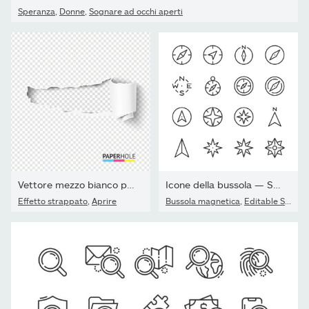
Speranza
,
Donne
,
Sognare ad occhi aperti
Vettore mezzo bianco pezzi di carta strappata di scorrimento con...
Icone della bussola — Serie Monoline
Effetto strappato
,
Aprire
Bussola magnetica
,
Editable Stroke