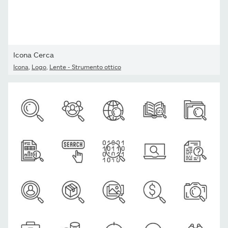
Icona Cerca
Icona
,
Logo
,
Lente - Strumento ottico