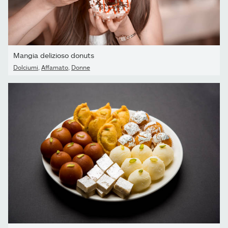
Mangia delizioso donuts
Dolciumi
,
Affamato
,
Donne