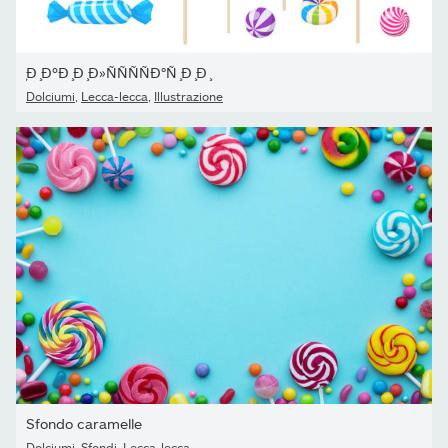
̧Ð ̧ÐºÐ ̧Ð ̧Ð»ÑÑÑÑÐ°Ñ ̧Ð ̧Ð ̧
Dolciumi
,
Lecca-lecca
,
Illustrazione
Sfondo caramelle
Dolciumi
,
Sfondi
,
Lecca-lecca