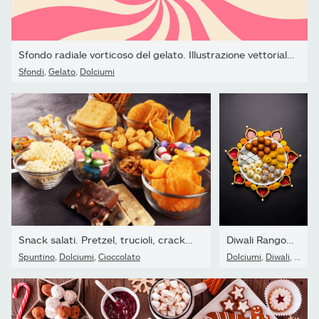
Sfondo radiale vorticoso del gelato. Illustrazione vettoriale...
Sfondi
,
Gelato
,
Dolciumi
Snack salati. Pretzel, trucioli, cracker in ciotole di vetro sul...
Diwali Rangoli realizzato con lampada Diya/olio, fiori e piatto...
Spuntino
,
Dolciumi
,
Cioccolato
Dolciumi
,
Diwali
,
India