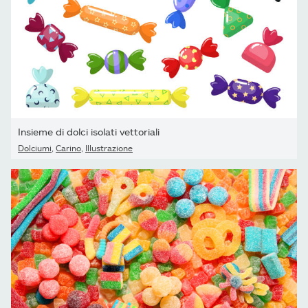
Insieme di dolci isolati vettoriali
Dolciumi
,
Carino
,
Illustrazione