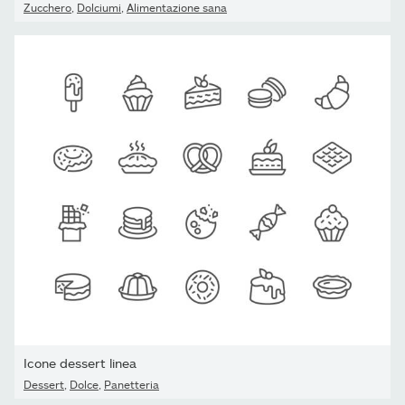
Zucchero
,
Dolciumi
,
Alimentazione sana
Icone dessert linea
Dessert
,
Dolce
,
Panetteria