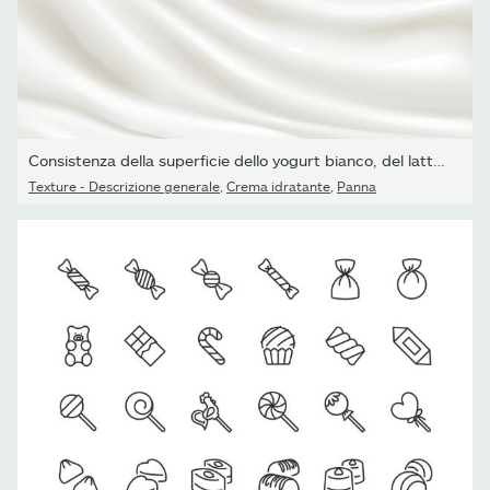
Consistenza della superficie dello yogurt bianco, del latte o...
Texture - Descrizione generale
,
Crema idratante
,
Panna