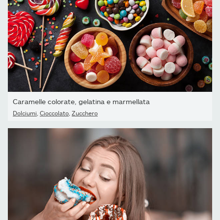
Caramelle colorate, gelatina e marmellata
Dolciumi
,
Cioccolato
,
Zucchero