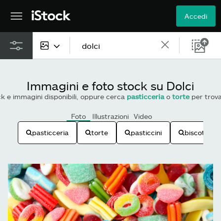
Accedi
Tutti i contenuti
Immagini e foto stock su Dolci
Immagini
ck e immagini disponibili, oppure cerca
pasticceria
o
torte
per trovare
Foto
Foto
Illustrazioni
Video
pasticceria
torte
pasticcini
biscotti
Illustrazioni
Vettoriali
Video