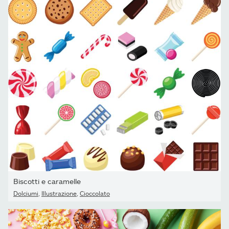
Biscotti e caramelle
Dolciumi
,
Illustrazione
,
Cioccolato