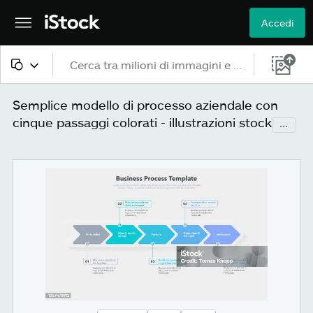
Accedi
Tutti i contenuti
Semplice modello di processo aziendale con
cinque passaggi colorati - illustrazioni stock
...
Immagini
Foto
Illustrazioni
Vettoriali
Video