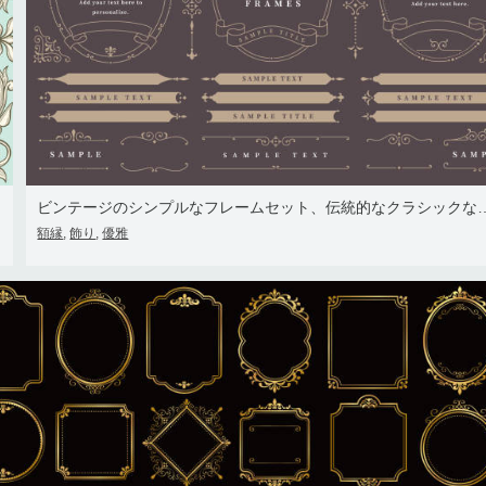
ビンテージのシンプルなフレームセッ
額縁
飾り
優雅
,
,