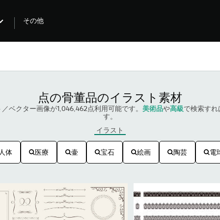
その他
点の骨董品のイラスト素材
ベクター画像が1,046,462点利用可能です。
美術品
や
高級
で検索すれ
す。
イラスト
人体
医療
壷
宝石
絵画
陶芸
電