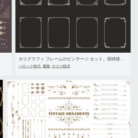
ト、伝統的なクラシックなデザイン
カリグラフィ フレームのビンテージ セット。招待状、免状、証明書、はがきの黒と白のベクトル境界線
バロック様式
優雅
ロココ様式
,
,