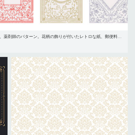
古いアンティークの境界線、薬剤師のパターン。花柄の飾りが付いたレトロな紙、郵便料金証明書。葉と花のテクスチャ、カバーテンプレート、植