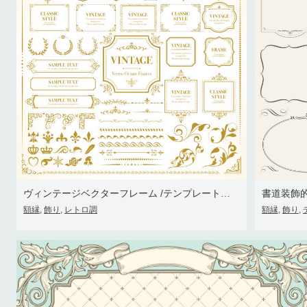
ヴィンテージベクターフレーム /テンプレートのセット/モノグラム、招待状、フレーム、バナー、メニュー、ラベルやウェブサイトのためのレ
書道装飾
額縁
飾り
レトロ調
額縁
飾り
,
,
,
,