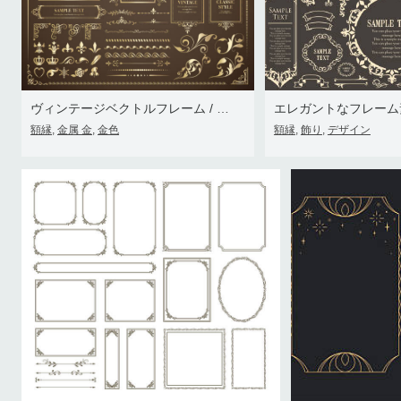
ヴィンテージベクトルフレーム / テンプレートのセット / モノグラムのためのレトロなデザイン, 招待状, フレーム, バナー, メ
エレガントなフレーム
額縁
金属 金
金色
額縁
飾り
デザイン
,
,
,
,