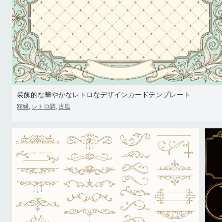
装飾的な華やかなレトロなデザインカードテンプレート
額縁
レトロ調
古風
,
,