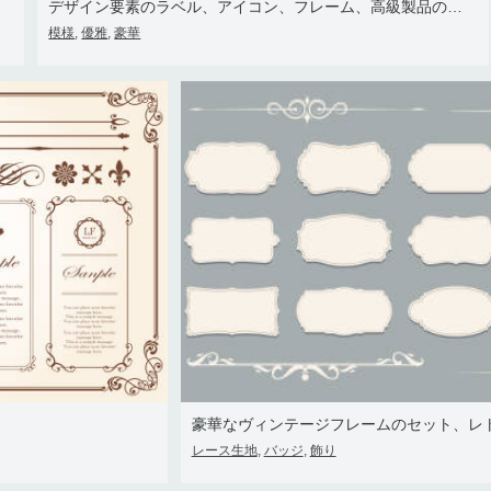
デザイン要素のラベル、アイコン、フレーム、高級製品の包装のベクトルを設定
模様
優雅
豪華
,
,
レース生地
バッジ
飾り
,
,