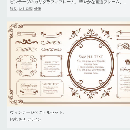
ビンテージのカリグラフィフレーム。華やかな書道フレーム、レトロでエレガントな装飾的な境界線、額縁の証明書テンプレートのフィリグリー花
飾り
レトロ調
優雅
,
,
ヴィンテージベクトルセット。
額縁
飾り
デザイン
,
,