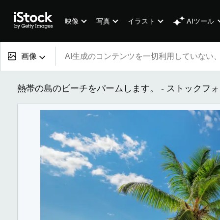
AIツール
映像
写真
イラスト
画像
すべてのコンテンツ
熱帯の島のビーチをパームします。 - ストックフ
画像
写真
イラスト
ベクター
映像