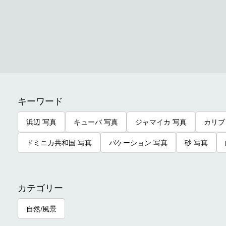
キーワード
浜辺 写真
キューバ 写真
ジャマイカ 写真
カリブ
ドミニカ共和国 写真
バケーション 写真
砂 写真
カテゴリー
自然/風景