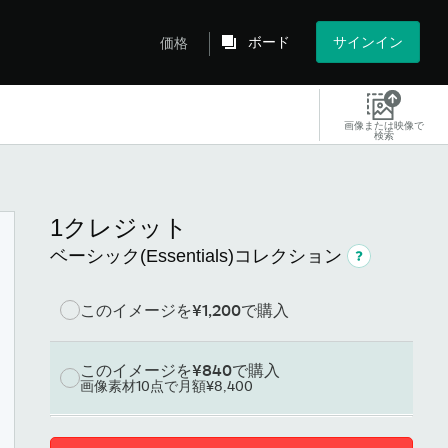
ボード
サインイン
価格
画像または映像で
検索
1クレジット
ベーシック(Essentials)コレクション
このイメージを
¥1,200
で購入
このイメージを
¥840
で購入
画像素材10点で月額¥8,400