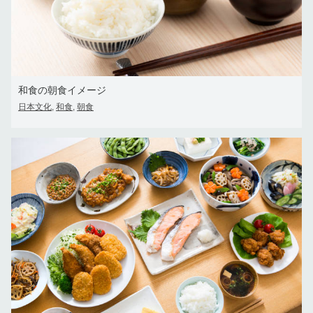
和食の朝食イメージ
日本文化
和食
朝食
,
,