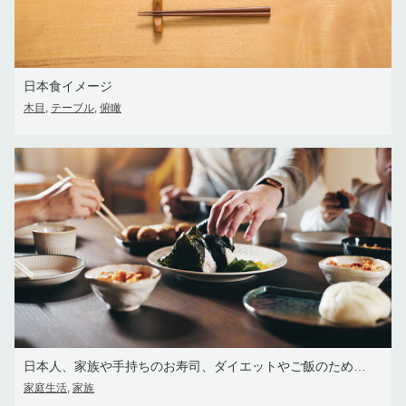
日本食イメージ
木目
テーブル
俯瞰
,
,
日本人、家族や手持ちのお寿司、ダイエットやご飯のための麺類など、家庭で手を差し伸べます。餃子、皿、箸付きの海藻、健康と栄養のための食
家庭生活
家族
,