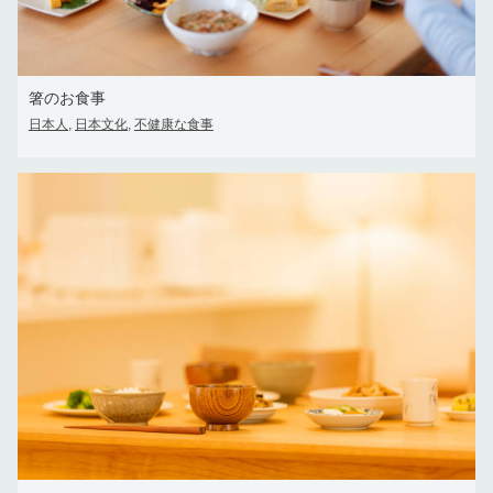
箸のお食事
日本人
日本文化
不健康な食事
,
,