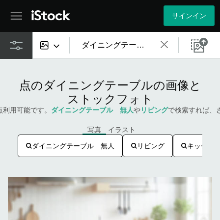
サインイン
すべてのコンテンツ
点のダイニングテーブルの画像と
画像
ストックフォト
3点利用可能です。
ダイニングテーブル 無人
や
リビング
で検索すれば、
写真
写真
イラスト
イラスト
ダイニングテーブル 無人
リビング
キッチン
ベクター
映像