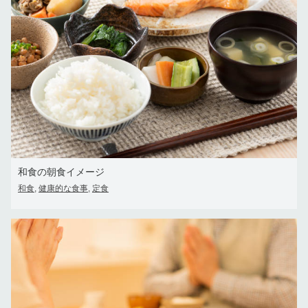
和食の朝食イメージ
和食
健康的な食事
定食
,
,