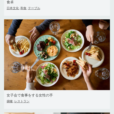
食卓
日本文化
和食
テーブル
,
,
女子会で食事をする女性の手
俯瞰
レストラン
,