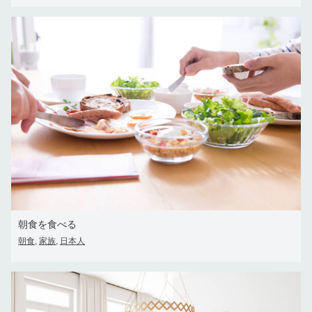
朝食を食べる
朝食
家族
日本人
,
,