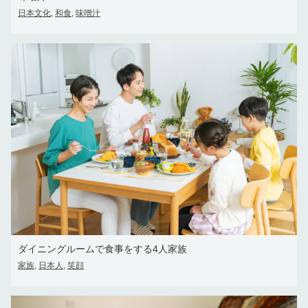
日本文化
和食
味噌汁
,
,
ダイニングルームで食事をする4人家族
家族
日本人
笑顔
,
,