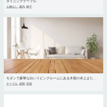
ダイニングテーブル
人物なし
屋内
椅子
,
,
モダンで豪華な白いリビングルームにある木製の卓上またはカウンタートップ、白い壁、机、ソファ、観葉植物(自宅で日光が当たる)
テーブル
居間
背景
,
,