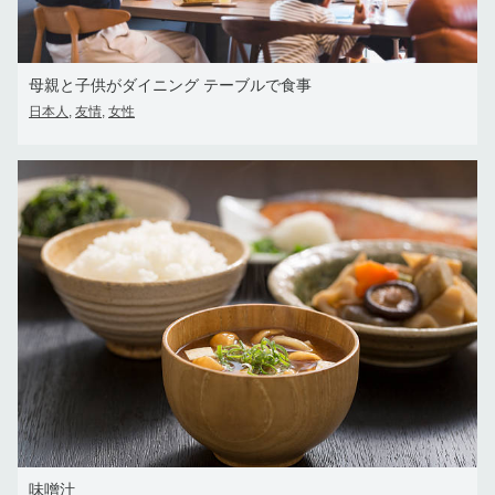
母親と子供がダイニング テーブルで食事
日本人
友情
女性
,
,
味噌汁