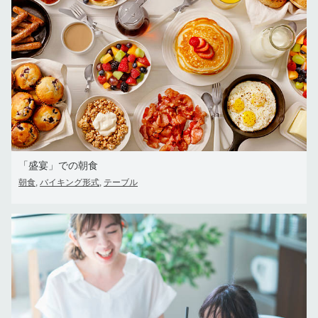
「盛宴」での朝食
朝食
バイキング形式
テーブル
,
,