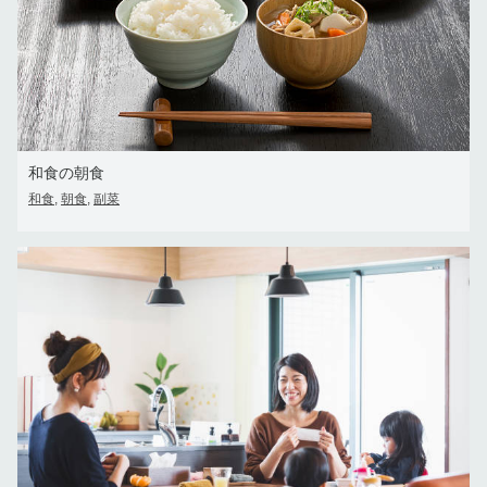
和食の朝食
和食
朝食
副菜
,
,