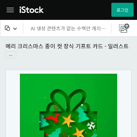
로그인
모든 콘텐츠
메리 크리스마스 종이 컷 장식 기프트 카드 - 일러스트
...
이미지
사진
일러스트
벡터
비디오