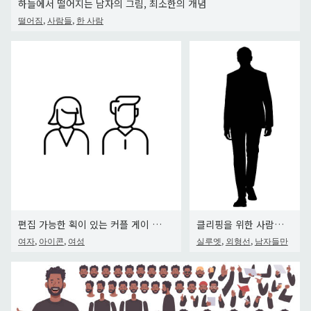
하늘에서 떨어지는 남자의 그림, 최소한의 개념
,
,
떨어짐
사람들
한 사람
편집 가능한 획이 있는 커플 게이 커플 라인 아이콘입니다. Icon은 웹 디자인, 모바일 앱, UI, UX 및...
클리핑을 위한 사람들의 흑백 벡터 실루엣
,
,
,
,
여자
아이콘
여성
실루엣
외형선
남자들만