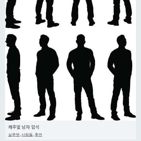
캐주얼 남자 입석
,
,
실루엣
사람들
후면