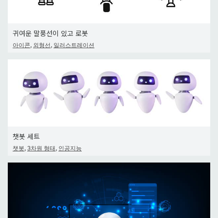
귀여운 말풍선이 있고 로봇
,
,
아이콘
외형선
일러스트레이션
챗봇 세트
,
,
챗봇
3차원 형태
인공지능