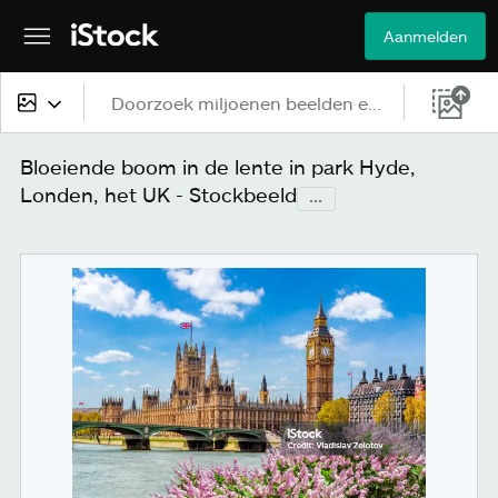
Aanmelden
Alle content
Bloeiende boom in de lente in park Hyde,
Londen, het UK - Stockbeeld
...
Beelden
Foto's
Illustraties
Vectorbestanden
Video's