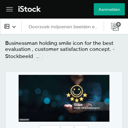
Aanmelden
Alle content
Businessman holding smile icon for the best
evaluation , customer satisfaction concept. -
Beelden
Stockbeeld
...
Foto's
Illustraties
Vectorbestanden
Video's