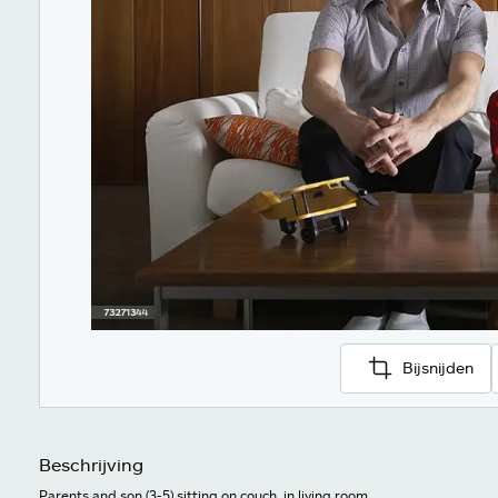
Bijsnijden
Beschrijving
Parents and son (3-5) sitting on couch, in living room