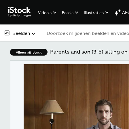
AI-
Video's
Foto's
Illustraties
Beelden
Alle content
Parents and son (3-5) sitting on
Alleen bij iStock
Beelden
Foto's
Illustraties
Vectorbestanden
Video's