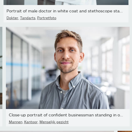
Portrait of male doctor in white coat and stethoscope standing...
Dokter
,
Tandarts
,
Portretfoto
Close-up portrait of confident businessman standing in office
Mannen
,
Kantoor
,
Menselijk gezicht