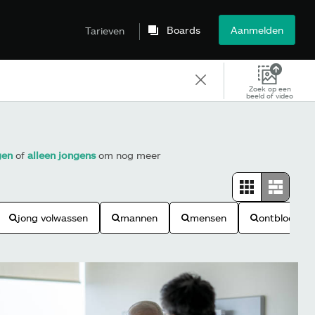
Boards
Aanmelden
Tarieven
Zoek op een
beeld of video
gen
of
alleen jongens
om nog meer
jong volwassen
mannen
mensen
ontbloot bo