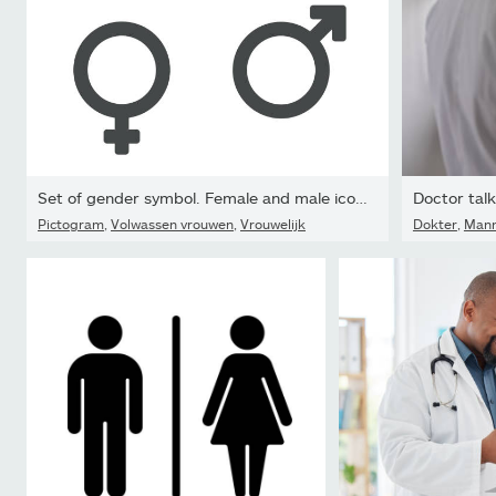
Set of gender symbol. Female and male icon. Man and woman sign.
Doctor talk
Pictogram
,
Volwassen vrouwen
,
Vrouwelijk
Dokter
,
Man