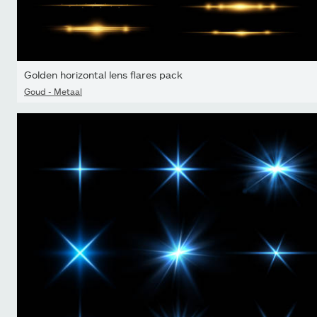
Golden horizontal lens flares pack
Goud - Metaal