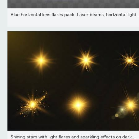
Blue horizontal lens flares pack. Laser beams, horizontal light..
Shining stars with light flares and sparkling effects on dark...