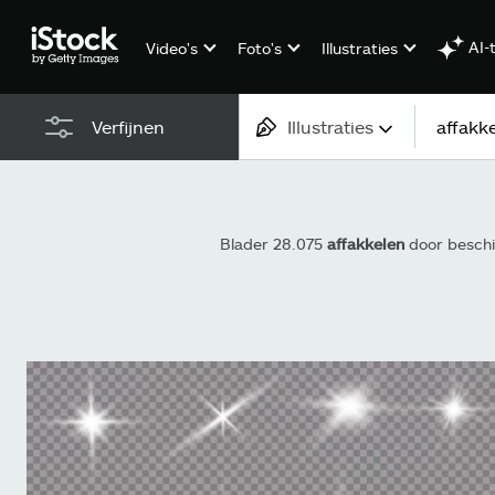
AI-
Video's
Foto's
Illustraties
Illustraties
Verfijnen
Alle content
Beelden
Blader 28.075
affakkelen
door beschik
Foto's
Illustraties
Vectorbestanden
Video's