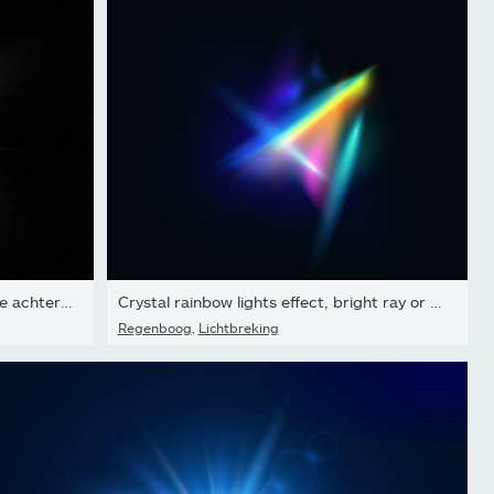
Wit gloeiend licht ontploft op een transparante achtergrond....
Crystal rainbow lights effect, bright ray or beam glowing light....
Regenboog
,
Lichtbreking