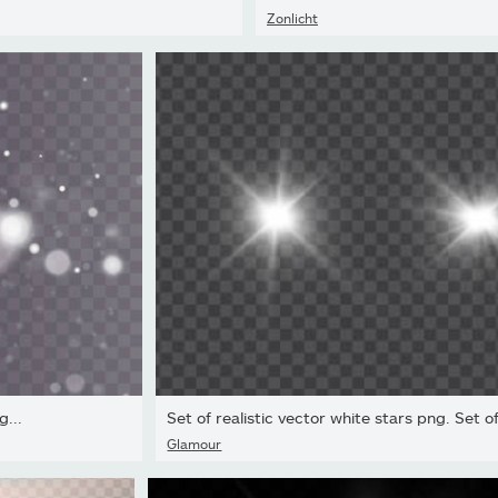
Zonlicht
...
Set of realistic vector white stars png. Set o
Glamour