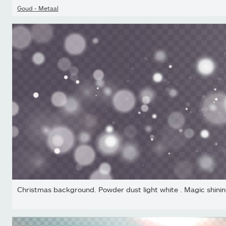
Goud - Metaal
Christmas background. Powder dust light white . Magic shining