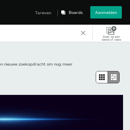
Boards
Aanmelden
Tarieven
Zoek op een
beeld of video
in een nieuwe zoekopdracht om nog meer