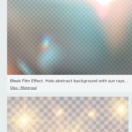
Bleak Film Effect. Holo abstract background with sun rays...
Glas - Materiaal