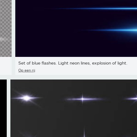
Set of blue flashes. Light neon lines, explosion of light.
Op een rij