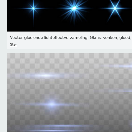
Vector gloeiende lichteffectverzameling. Glans, vonken, gloed,.
Ster