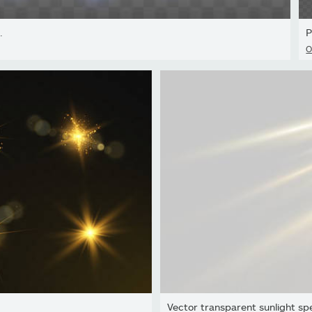
.
P
O
Vector transparent sunlight spec