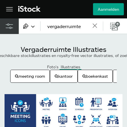
Aanmelden
Alle content
Vergaderruimte Illustraties
Beelden
chikbare stockillustraties en royalty-free vector illustraties, of zo
Foto's
Foto's
Illustraties
meeting room
kantoor
boekenkast
co
Illustraties
Vectorbestanden
Video's