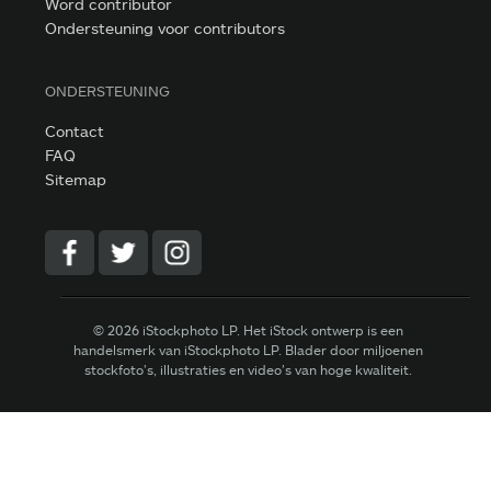
Word contributor
Ondersteuning voor contributors
ONDERSTEUNING
Contact
FAQ
Sitemap
© 2026 iStockphoto LP. Het iStock ontwerp is een
handelsmerk van iStockphoto LP. Blader door miljoenen
stockfoto’s, illustraties en video’s van hoge kwaliteit.