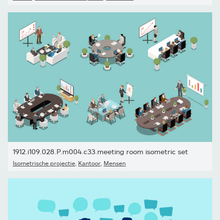
1912.i109.028.P.m004.c33.meeting room isometric set
Isometrische projectie
,
Kantoor
,
Mensen