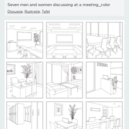
Seven men and women discussing at a meeting_color
Discussie
,
Illustratie
,
Tafel