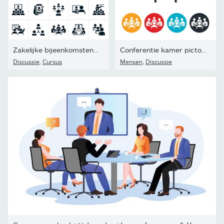
Zakelijke bijeenkomsten en Seminars pictogrammen
Conferentie kamer pictogram vergadering
Discussie
,
Cursus
Mensen
,
Discussie