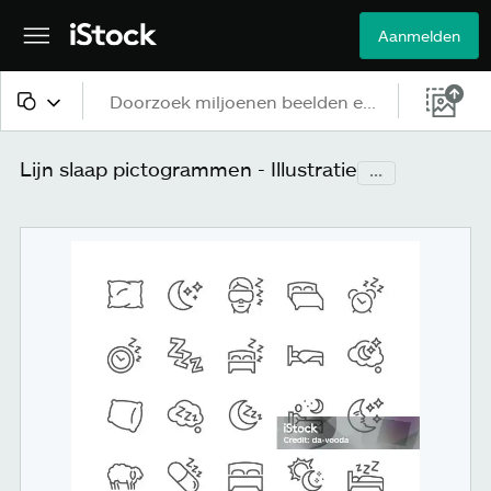
Aanmelden
Alle content
Lijn slaap pictogrammen - Illustratie
...
Beelden
Foto's
Illustraties
Vectorbestanden
Video's