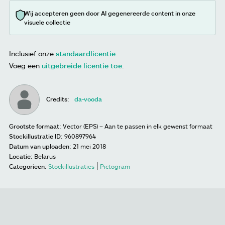
Wij accepteren geen door AI gegenereerde content in onze
visuele collectie
Inclusief onze
standaardlicentie
.
Voeg een
uitgebreide licentie toe
.
Credits:
da-vooda
Grootste formaat:
Vector (EPS) – Aan te passen in elk gewenst formaat
Stockillustratie ID:
960897964
Datum van uploaden:
21 mei 2018
Locatie:
Belarus
Categorieën:
Stockillustraties
Pictogram