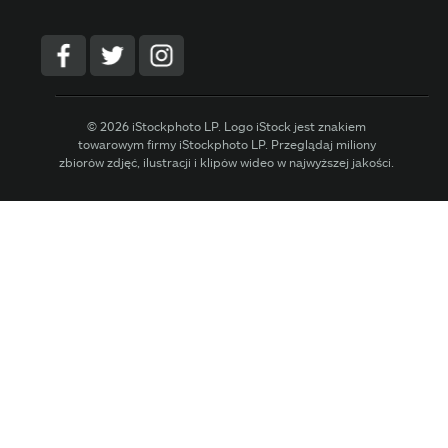
© 2026 iStockphoto LP. Logo iStock jest znakiem
towarowym firmy iStockphoto LP. Przeglądaj miliony
zbiorów zdjęć, ilustracji i klipów wideo w najwyższej jakości.