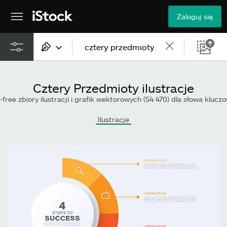
Zaloguj się
Cała zawartość
Cztery Przedmioty ilustracje
Obrazy
y-free zbiory ilustracji i grafik wektorowych (54 470) dla słowa kluc
Zdjęcia
Ilustracje
Ilustracje
Grafiki wektorowe
Wideo