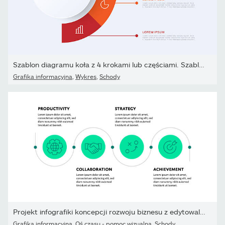
Szablon diagramu koła z 4 krokami lub częściami. Szablon wektora...
Grafika informacyjna
,
Wykres
,
Schody
Projekt infografiki koncepcji rozwoju biznesu z edytowalnymi...
Grafika informacyjna
,
Oś czasu - pomoc wizualna
,
Schody