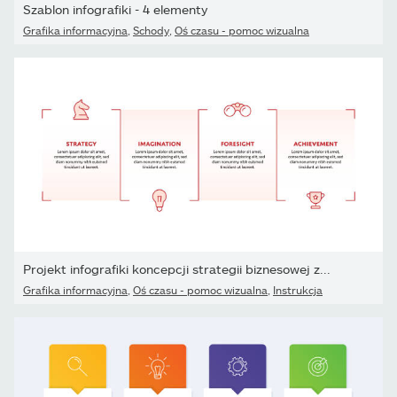
Szablon infografiki - 4 elementy
Grafika informacyjna
,
Schody
,
Oś czasu - pomoc wizualna
Projekt infografiki koncepcji strategii biznesowej z...
Grafika informacyjna
,
Oś czasu - pomoc wizualna
,
Instrukcja