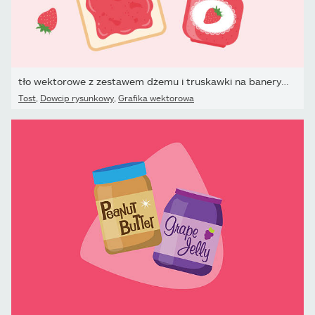
tło wektorowe z zestawem dżemu i truskawki na banery, karty,...
Tost
,
Dowcip rysunkowy
,
Grafika wektorowa