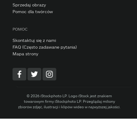
Sprzedaj obrazy
Pomoc dla twórców
POMOC
Skontaktuj się z nami
FAQ (Często zadawane pytania)
Mapa strony
© 2026 iStockphoto LP. Logo iStock jest znakiem
towarowym firmy iStockphoto LP. Przeglądaj miliony
zbiorów zdjęć, ilustracji i klipów wideo w najwyższej jakości.