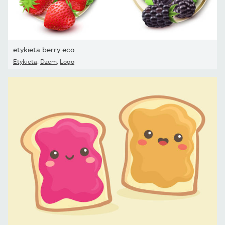
etykieta berry eco
Etykieta
,
Dżem
,
Logo