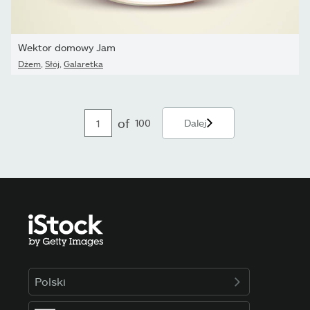
Wektor domowy Jam
Dżem
,
Słój
,
Galaretka
of
100
Dalej
Polski