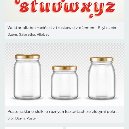
Wektor alfabet łaciński z truskawki z dżemem. Styl czcionki.
Dżem
,
Galaretka
,
Alfabet
Puste szklane słoiki o różnych kształtach ze złotymi pokrywkami
Słój
,
Dżem
,
Pusty