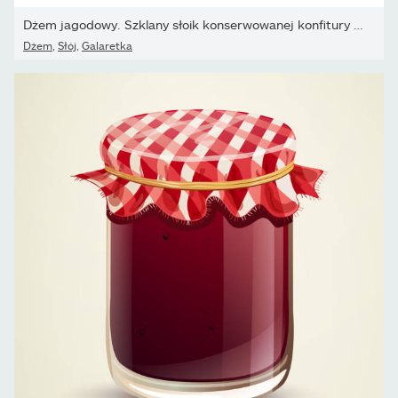
Dżem jagodowy. Szklany słoik konserwowanej konfitury wiśniowej,...
Dżem
,
Słój
,
Galaretka