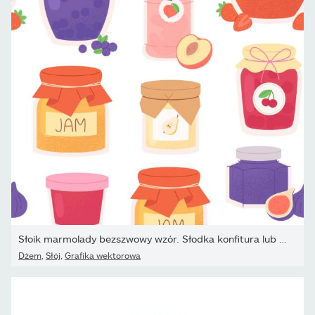
Słoik marmolady bezszwowy wzór. Słodka konfitura lub dżem owocowy.
Dżem
,
Słój
,
Grafika wektorowa