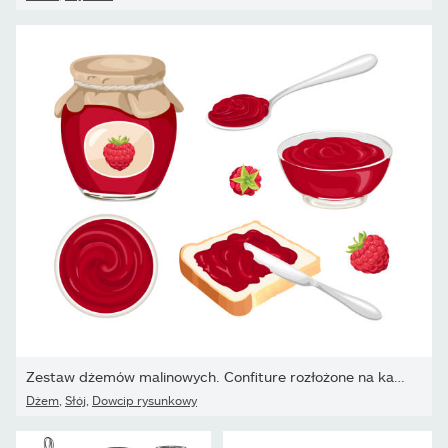
Zestaw dżemów malinowych. Confiture rozłożone na kawałku chleba...
Dżem
,
Słój
,
Dowcip rysunkowy