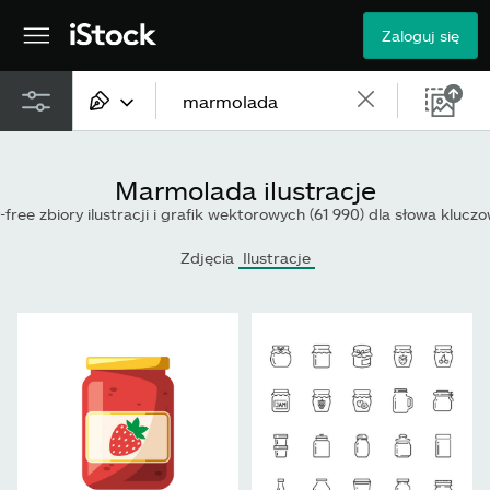
Zaloguj się
Cała zawartość
Marmolada ilustracje
Obrazy
-free zbiory ilustracji i grafik wektorowych (61 990) dla słowa kluc
Zdjęcia
Zdjęcia
Ilustracje
Ilustracje
Grafiki wektorowe
Wideo