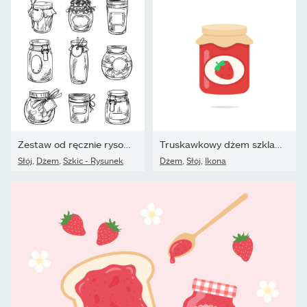
Zestaw od ręcznie rysowane słoiki mason z dżemem, ilustracja...
Truskawkowy dżem szklany słoik ikona wektor
Słój
,
Dżem
,
Szkic - Rysunek
Dżem
,
Słój
,
Ikona