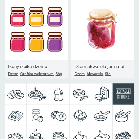
Ikony słoika dżemu
Dżem akwarela jar na białym tle
Dżem
,
Grafika wektorowa
,
Słój
Dżem
,
Akwarela
,
Słój