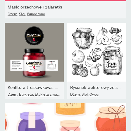
Masło orzechowe i galaretki
Dżem
,
Słój
,
Winogrono
Konfitura truskawkowa. Słodkie jedzenie. Biała etykieta z...
Rysunek wektorowy ze szkła dżemem owocowym. Galaretka i...
Dżem
,
Etykieta
,
Etykieta z wartością odżywczą
Dżem
,
Słój
,
Owoc