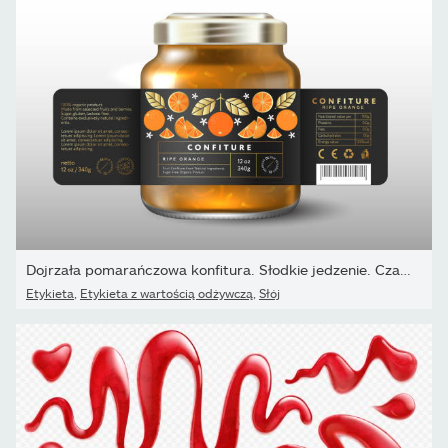
Dojrzała pomarańczowa konfitura. Słodkie jedzenie. Czarna...
Etykieta
,
Etykieta z wartością odżywczą
,
Słój