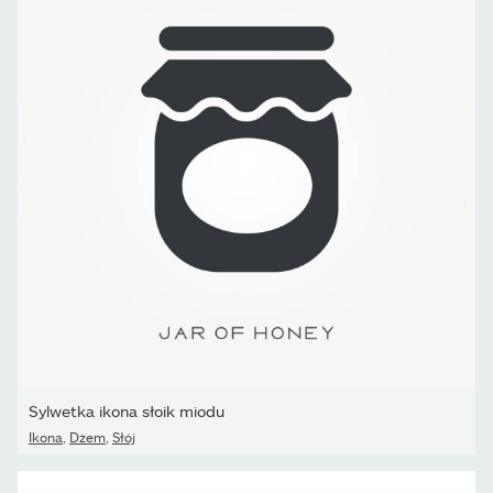
Sylwetka ikona słoik miodu
Ikona
,
Dżem
,
Słój