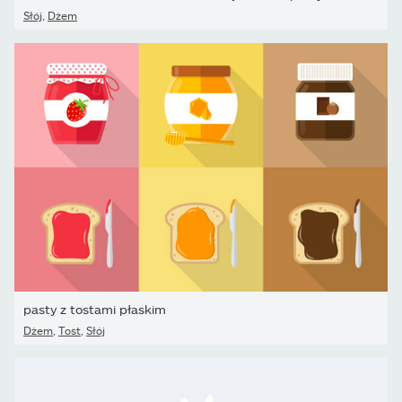
Słój
,
Dżem
pasty z tostami płaskim
Dżem
,
Tost
,
Słój