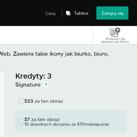
Tablice
Zaloguj się
Ceny
Wyszukaj wg
obrazów lub filmów
Web. Zawiera takie ikony jak biurko, biuro,
Kredyty: 3
Signature
$33
za ten obraz
$7
za ten obraz
10 dowolnych obrazów za $70/miesięcznie