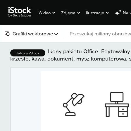
Nar
Wideo
Zdjęcia
Ilustracje
Grafiki wektorowe
Cała zawartość
Ikony pakietu Office. Edytowalny 
Tylko w iStock
krzesło, kawa, dokument, mysz komputerowa, s
Obrazy
Zdjęcia
Ilustracje
Grafiki wektorowe
Wideo