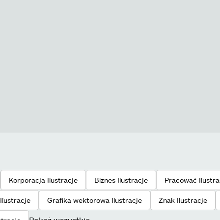
Korporacja Ilustracje
Biznes Ilustracje
Pracować Ilustra
Ilustracje
Grafika wektorowa Ilustracje
Znak Ilustracje
Pokaż wszystkie