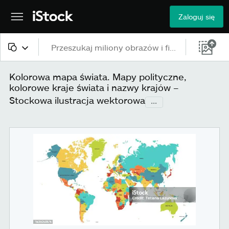
Zaloguj się
Cała zawartość
Kolorowa mapa świata. Mapy polityczne,
kolorowe kraje świata i nazwy krajów –
Obrazy
Stockowa ilustracja wektorowa
...
Zdjęcia
Ilustracje
Grafiki wektorowe
Wideo