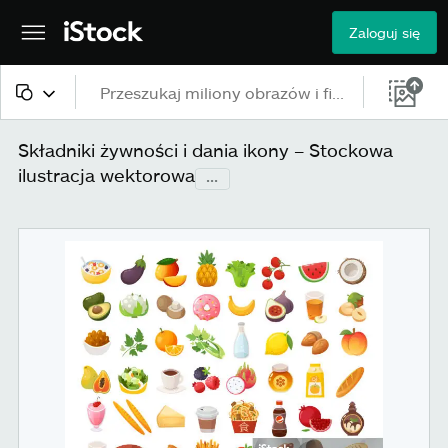
Zaloguj się
Cała zawartość
Składniki żywności i dania ikony – Stockowa
ilustracja wektorowa
...
Obrazy
Zdjęcia
Ilustracje
Grafiki wektorowe
Wideo