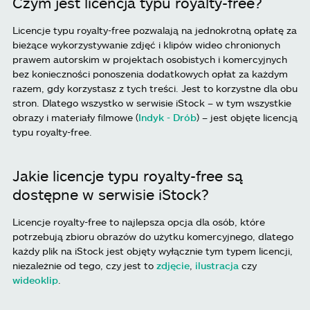
Czym jest licencja typu royalty-free?
Licencje typu royalty-free pozwalają na jednokrotną opłatę za
bieżące wykorzystywanie zdjęć i klipów wideo chronionych
prawem autorskim w projektach osobistych i komercyjnych
bez konieczności ponoszenia dodatkowych opłat za każdym
razem, gdy korzystasz z tych treści. Jest to korzystne dla obu
stron. Dlatego wszystko w serwisie iStock – w tym wszystkie
obrazy i materiały filmowe (
Indyk - Drób
) – jest objęte licencją
typu royalty-free.
Jakie licencje typu royalty-free są
dostępne w serwisie iStock?
Licencje royalty-free to najlepsza opcja dla osób, które
potrzebują zbioru obrazów do użytku komercyjnego, dlatego
każdy plik na iStock jest objęty wyłącznie tym typem licencji,
niezależnie od tego, czy jest to
zdjęcie
,
ilustracja
czy
wideoklip
.