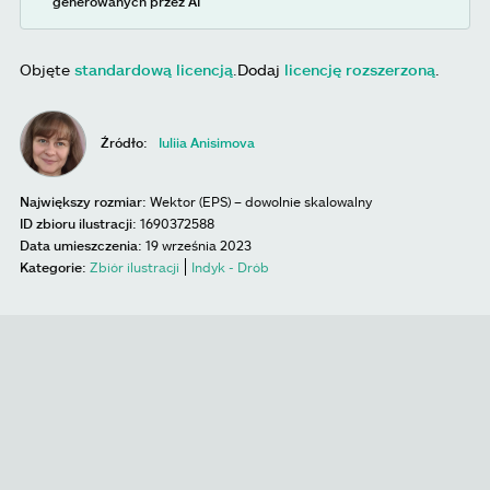
generowanych przez AI
Objęte
standardową licencją
.
Dodaj
licencję rozszerzoną
.
Źródło:
Iuliia Anisimova
Największy rozmiar:
Wektor (EPS) – dowolnie skalowalny
ID zbioru ilustracji:
1690372588
Data umieszczenia:
19 września 2023
Kategorie:
Zbiór ilustracji
Indyk - Drób