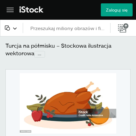
Zaloguj się
Cała zawartość
Turcja na półmisku – Stockowa ilustracja
wektorowa
...
Obrazy
Zdjęcia
Ilustracje
Grafiki wektorowe
Wideo