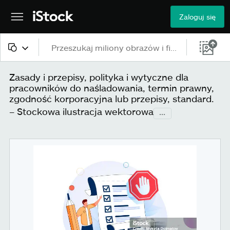
Zaloguj się
Cała zawartość
Zasady i przepisy, polityka i wytyczne dla
pracowników do naśladowania, termin prawny,
Obrazy
zgodność korporacyjna lub przepisy, standard.
– Stockowa ilustracja wektorowa
...
Zdjęcia
Ilustracje
Grafiki wektorowe
Wideo