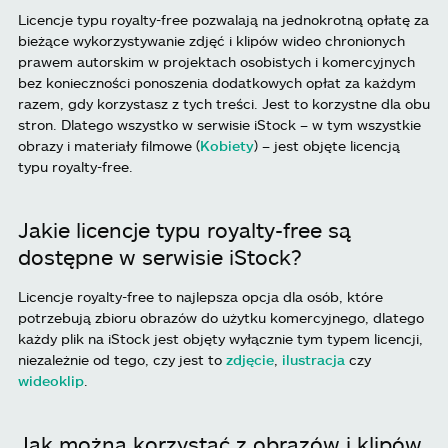
Licencje typu royalty-free pozwalają na jednokrotną opłatę za
bieżące wykorzystywanie zdjęć i klipów wideo chronionych
prawem autorskim w projektach osobistych i komercyjnych
bez konieczności ponoszenia dodatkowych opłat za każdym
razem, gdy korzystasz z tych treści. Jest to korzystne dla obu
stron. Dlatego wszystko w serwisie iStock – w tym wszystkie
obrazy i materiały filmowe (
Kobiety
) – jest objęte licencją
typu royalty-free.
Jakie licencje typu royalty-free są
dostępne w serwisie iStock?
Licencje royalty-free to najlepsza opcja dla osób, które
potrzebują zbioru obrazów do użytku komercyjnego, dlatego
każdy plik na iStock jest objęty wyłącznie tym typem licencji,
niezależnie od tego, czy jest to
zdjęcie
,
ilustracja
czy
wideoklip
.
Jak można korzystać z obrazów i klipów