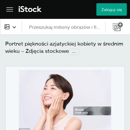
Zaloguj się
Cała zawartość
Portret piękności azjatyckiej kobiety w średnim
wieku – Zdjęcia stockowe
...
Obrazy
Zdjęcia
Ilustracje
Grafiki wektorowe
Wideo