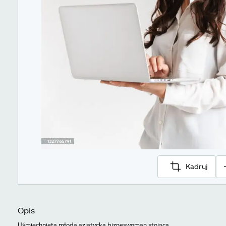
Kadruj
Opis
Uśmiechnięta młoda azjatycka bizneswoman stojąca