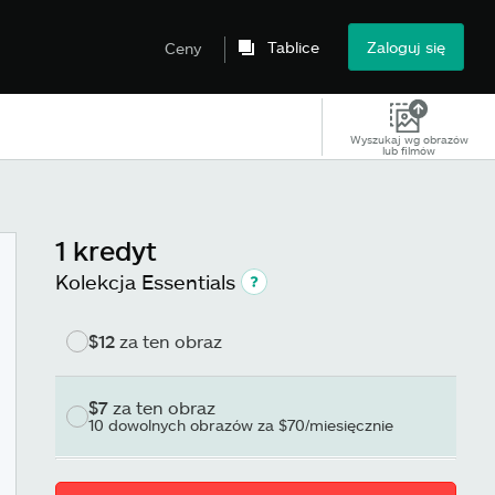
Tablice
Zaloguj się
Ceny
Wyszukaj wg obrazów
lub filmów
1 kredyt
Kolekcja Essentials
$12
za ten obraz
$7
za ten obraz
10 dowolnych obrazów za $70/miesięcznie