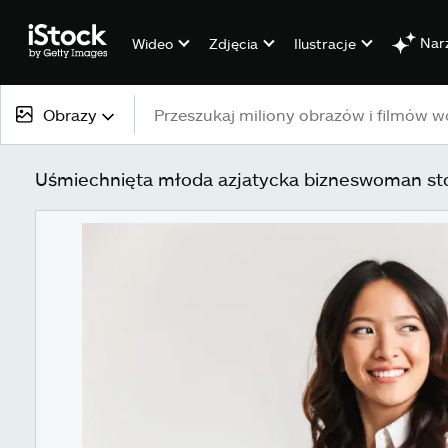
Nar
Wideo
Zdjęcia
Ilustracje
Obrazy
Cała zawartość
Uśmiechnięta młoda azjatycka bizneswoman sto
Obrazy
Zdjęcia
Ilustracje
Grafiki wektorowe
Wideo