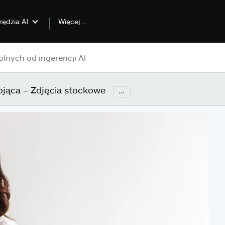
Więcej...
zędzia AI
jąca – Zdjęcia stockowe
...