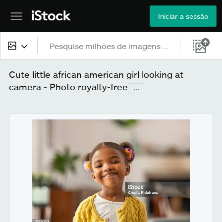
Iniciar a sessão
Todo o conteúdo
Cute little african american girl looking at
camera - Photo royalty-free
...
Imagens
Fotos
Ilustrações
Vetores
Vídeos