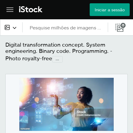
Iniciar a sessão
Todo o conteúdo
Digital transformation concept. System
engineering. Binary code. Programming. -
Imagens
Photo royalty-free
...
Fotos
Ilustrações
Vetores
Vídeos