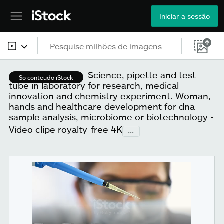
Iniciar a sessão
Todo o conteúdo
Science, pipette and test
Só conteúdo iStock
tube in laboratory for research, medical
Imagens
innovation and chemistry experiment. Woman,
hands and healthcare development for dna
Fotos
sample analysis, microbiome or biotechnology -
Vídeo clipe royalty-free 4K
...
Ilustrações
Vetores
Vídeos