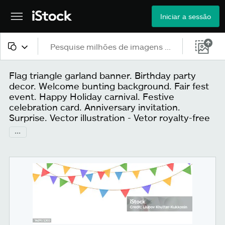
Iniciar a sessão
Todo o conteúdo
Flag triangle garland banner. Birthday party
decor. Welcome bunting background. Fair fest
Imagens
event. Happy Holiday carnival. Festive
celebration card. Anniversary invitation.
Fotos
Surprise. Vector illustration - Vetor royalty-free
...
Ilustrações
Vetores
Vídeos