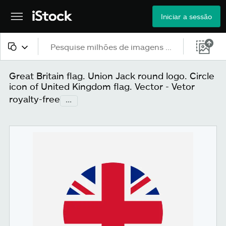
Iniciar a sessão
Todo o conteúdo
Great Britain flag. Union Jack round logo. Circle
icon of United Kingdom flag. Vector - Vetor
Imagens
royalty-free
...
Fotos
Ilustrações
Vetores
Vídeos