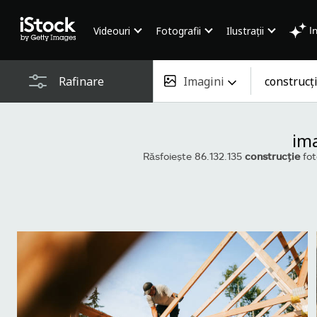
Videouri
Fotografii
Ilustrații
I
Imagini
Rafinare
Tot conținutul
ima
Imagini
Răsfoiește 86.132.135
construcţie
fot
Fotografii
Ilustrații
Vectori
Videouri