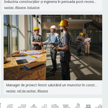
Industria construcțiilor și ingineria în perioada post-recesiune
,
,
şantier
Afacere
Industrie
Manager de proiect fericit salutând un muncitor în construcții...
,
,
şantier
şef de şantier
Afacere