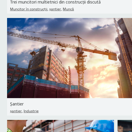
Trei muncitori multietnici din construcții discută
,
,
Muncitor în construcţii
şantier
Muncă
Șantier
,
şantier
Industrie