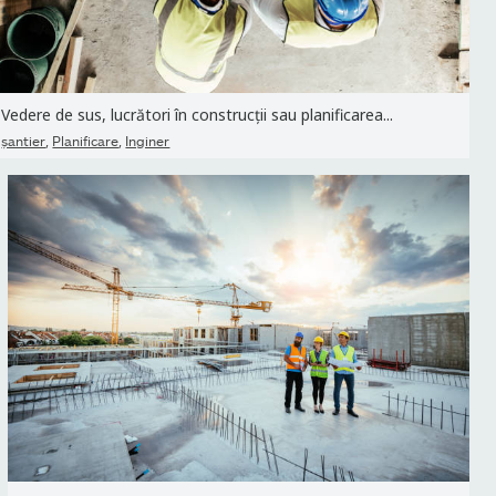
Vedere de sus, lucrători în construcții sau planificarea...
,
,
şantier
Planificare
Inginer