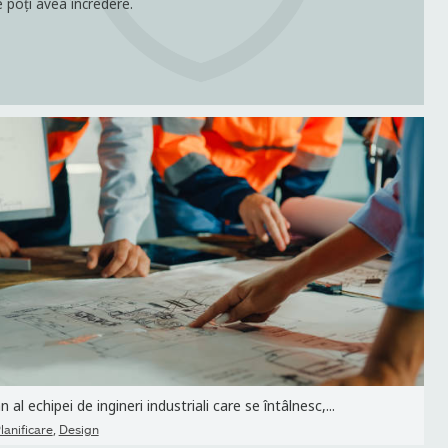
e poți avea încredere.
 al echipei de ingineri industriali care se întâlnesc,...
,
lanificare
Design