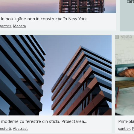
car
Un nou zgârie-nori în construcție în New York
,
şantier
Macara
 moderne cu ferestre din sticlă. Proiectarea...
Prim-plan
,
,
tectură
Abstract
şantier
P