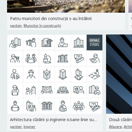
Patru muncitori din construcții s-au întâlnit
,
şantier
Muncitor în construcţii
Arhitectura clădirii și inginerie icoane linie subțire -...
Două clădiri
,
,
şantier
Inginer
Afacere
Arhi