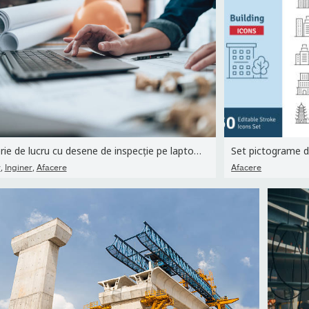
Inginerie de lucru cu desene de inspecție pe laptop în birou și...
Set pictograme de 
,
,
r
Inginer
Afacere
Afacere