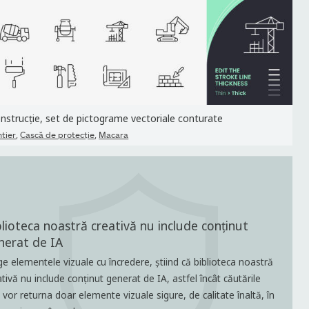
nstrucție, set de pictograme vectoriale conturate
,
,
ntier
Cască de protecţie
Macara
blioteca noastră creativă nu include conținut
nerat de IA
ge elementele vizuale cu încredere, știind că biblioteca noastră
ativă nu include conținut generat de IA, astfel încât căutările
e vor returna doar elemente vizuale sigure, de calitate înaltă, în