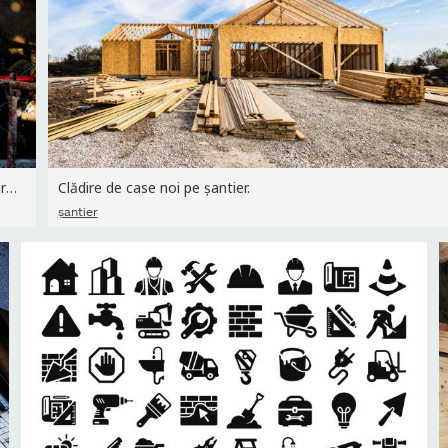
Plan, arhitectură și oameni la masă dând mâna pentru colaborare,...
Clădire de case noi pe șantier.
şantier