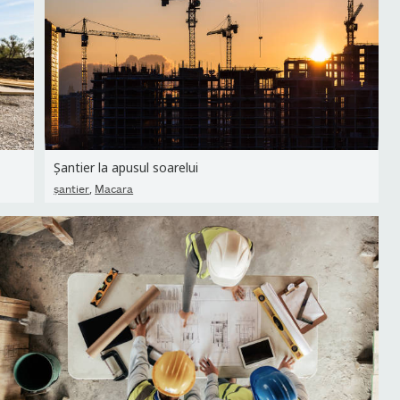
Șantier la apusul soarelui
,
şantier
Macara