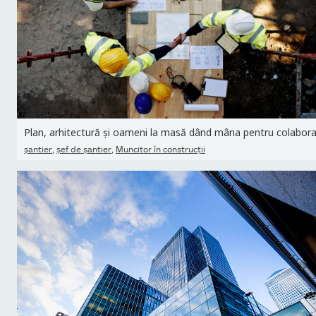
,
,
şantier
şef de şantier
Muncitor în construcţii