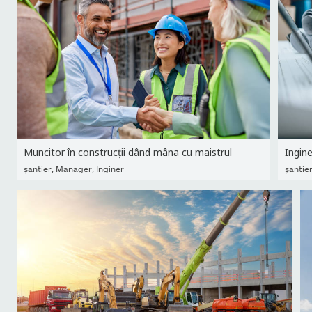
Muncitor în construcții dând mâna cu maistrul
,
,
şantier
Manager
Inginer
şantie