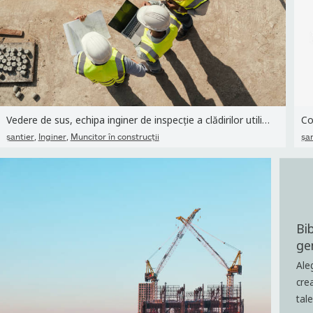
Vedere de sus, echipa inginer de inspecție a clădirilor utilizează
Co
,
,
şantier
Inginer
Muncitor în construcţii
şa
Bi
ge
Ale
cre
tal