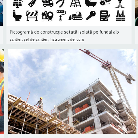
Pictogramă de construcție setată izolată pe fundal alb
,
,
şantier
şef de şantier
Instrument de lucru