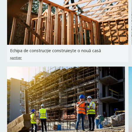
Echipa de construcție construiește o nouă casă
şantier