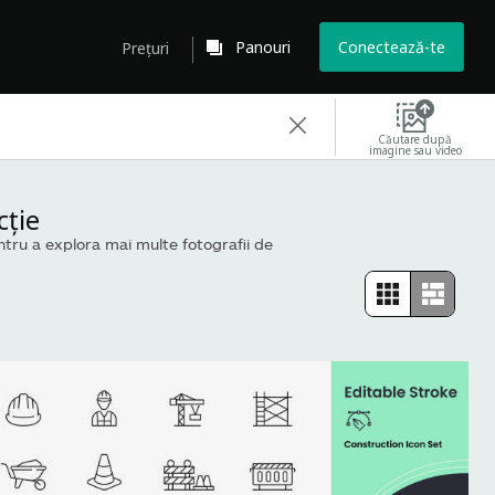
Panouri
Conectează-te
Prețuri
Căutare după
imagine sau video
cţie
ntru a explora mai multe fotografii de