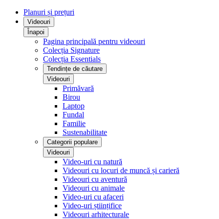
Planuri și prețuri
Videouri
Înapoi
Pagina principală pentru videouri
Colecția Signature
Colecția Essentials
Tendințe de căutare
Videouri
Primăvară
Birou
Laptop
Fundal
Familie
Sustenabilitate
Categorii populare
Videouri
Video-uri cu natură
Videouri cu locuri de muncă și carieră
Videouri cu aventură
Videouri cu animale
Video-uri cu afaceri
Video-uri științifice
Videouri arhitecturale