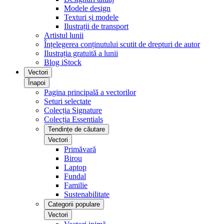
Modele design
Texturi și modele
Ilustrații de transport
Artistul lunii
Înțelegerea conținutului scutit de drepturi de autor
Ilustrația gratuită a lunii
Blog iStock
Vectori
Înapoi
Pagina principală a vectorilor
Seturi selectate
Colecția Signature
Colecția Essentials
Tendințe de căutare
Vectori
Primăvară
Birou
Laptop
Fundal
Familie
Sustenabilitate
Categorii populare
Vectori