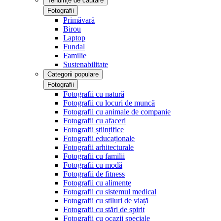
Tendințe de căutare
Fotografii
Primăvară
Birou
Laptop
Fundal
Familie
Sustenabilitate
Categorii populare
Fotografii
Fotografii cu natură
Fotografii cu locuri de muncă
Fotografii cu animale de companie
Fotografii cu afaceri
Fotografii științifice
Fotografii educaționale
Fotografii arhitecturale
Fotografii cu familii
Fotografii cu modă
Fotografii de fitness
Fotografii cu alimente
Fotografii cu sistemul medical
Fotografii cu stiluri de viață
Fotografii cu stări de spirit
Fotografii cu ocazii speciale