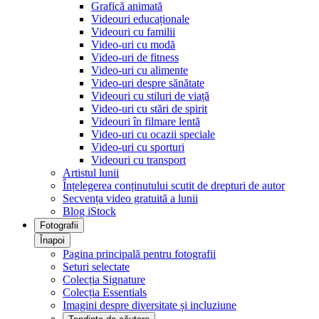
Grafică animată
Videouri educaționale
Videouri cu familii
Video-uri cu modă
Video-uri de fitness
Video-uri cu alimente
Video-uri despre sănătate
Videouri cu stiluri de viață
Video-uri cu stări de spirit
Videouri în filmare lentă
Video-uri cu ocazii speciale
Video-uri cu sporturi
Videouri cu transport
Artistul lunii
Înțelegerea conținutului scutit de drepturi de autor
Secvența video gratuită a lunii
Blog iStock
Fotografii
Înapoi
Pagina principală pentru fotografii
Seturi selectate
Colecția Signature
Colecția Essentials
Imagini despre diversitate și incluziune