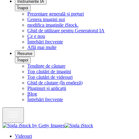
Instrumente IA
Înapoi
Prezentare generală și prețuri
Genera imagini noi
modifica imaginile iStock.
Ghid de utilizare pentru Generatorul IA
Ce e nou
Întrebări frecvente
Află mai multe
Resurse
Înapoi
Tendințe de căutare
Top căutări de imagini
Top căutări de videouri
Ghid de căutare (în engleză)
Pluginuri și aplicații
Blog
Întrebări frecvente
Videouri