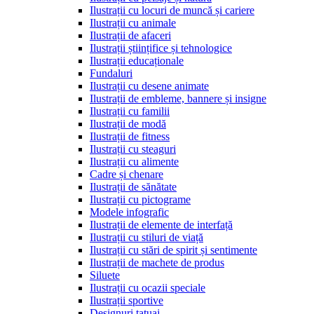
Ilustrații cu locuri de muncă și cariere
Ilustrații cu animale
Ilustrații de afaceri
Ilustrații științifice și tehnologice
Ilustrații educaționale
Fundaluri
Ilustrații cu desene animate
Ilustrații de embleme, bannere și insigne
Ilustrații cu familii
Ilustrații de modă
Ilustrații de fitness
Ilustrații cu steaguri
Ilustrații cu alimente
Cadre și chenare
Ilustrații de sănătate
Ilustrații cu pictograme
Modele infografic
Ilustrații de elemente de interfață
Ilustrații cu stiluri de viață
Ilustrații cu stări de spirit și sentimente
Ilustrații de machete de produs
Siluete
Ilustrații cu ocazii speciale
Ilustrații sportive
Designuri tatuaj