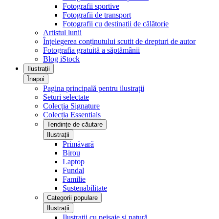
Fotografii sportive
Fotografii de transport
Fotografii cu destinații de călătorie
Artistul lunii
Înțelegerea conținutului scutit de drepturi de autor
Fotografia gratuită a săptămânii
Blog iStock
Ilustrații
Înapoi
Pagina principală pentru ilustrații
Seturi selectate
Colecția Signature
Colecția Essentials
Tendințe de căutare
Ilustrații
Primăvară
Birou
Laptop
Fundal
Familie
Sustenabilitate
Categorii populare
Ilustrații
Ilustrații cu peisaje și natură