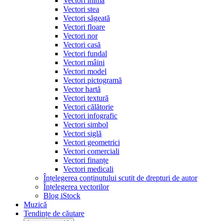
Vectori inimă
Vectori stea
Vectori săgeată
Vectori floare
Vectori nor
Vectori casă
Vectori fundal
Vectori mâini
Vectori model
Vectori pictogramă
Vector hartă
Vectori textură
Vectori călătorie
Vectori infografic
Vectori simbol
Vectori siglă
Vectori geometrici
Vectori comerciali
Vectori finanțe
Vectori medicali
Înțelegerea conținutului scutit de drepturi de autor
Înțelegerea vectorilor
Blog iStock
Muzică
Tendințe de căutare