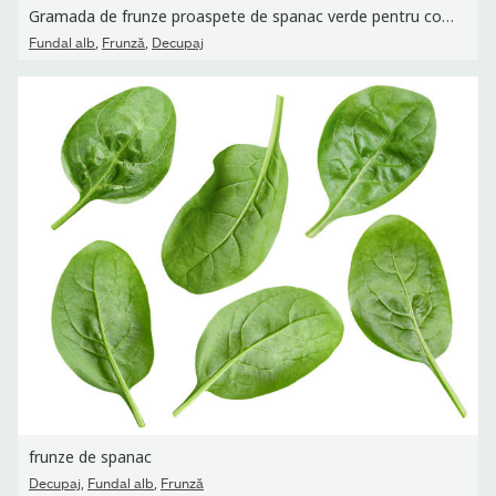
Gramada de frunze proaspete de spanac verde pentru copii izolate...
,
,
Fundal alb
Frunză
Decupaj
frunze de spanac
,
,
Decupaj
Fundal alb
Frunză