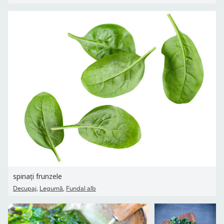
spinați frunzele
,
,
Decupaj
Legumă
Fundal alb