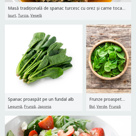
Masă tradițională de spanac turcesc cu orez și carne tocată cu...
,
,
Iaurt
Turcia
Veselă
Spanac proaspăt pe un fundal alb
Frunze proaspete de spanac pentru copii în castron pe fundal de...
,
,
,
,
Legumă
Frunză
Japonia
Bol
Verde
Frunză