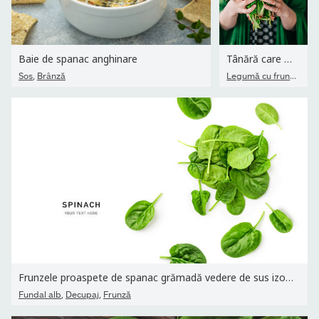
Baie de spanac anghinare
Tânără care ține salată de frunze de spanac
,
Legumă cu frunze
,
Sos
Brânză
Ver
Frunzele proaspete de spanac grămadă vedere de sus izolată pe...
,
,
Fundal alb
Decupaj
Frunză