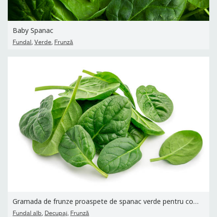
Baby Spanac
,
,
Fundal
Verde
Frunză
Gramada de frunze proaspete de spanac verde pentru copii izolate...
,
,
Fundal alb
Decupaj
Frunză