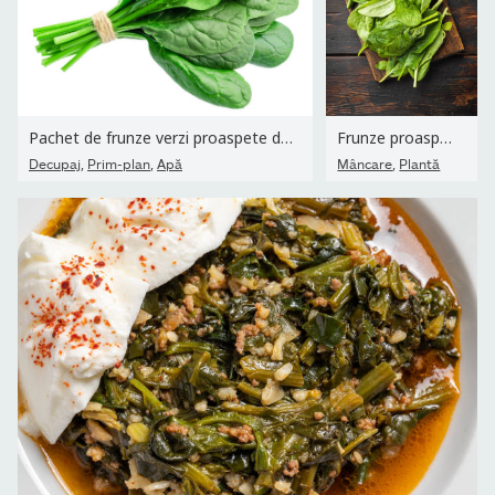
Pachet de frunze verzi proaspete de spanac izolate pe fundal alb.
Frunze proaspete de spanac, pe tablă de tăiere din lemn, pe...
,
,
,
Decupaj
Prim-plan
Apă
Mâncare
Plantă