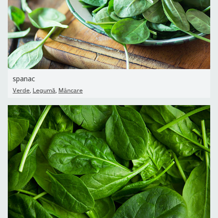
spanac
,
,
Verde
Legumă
Mâncare