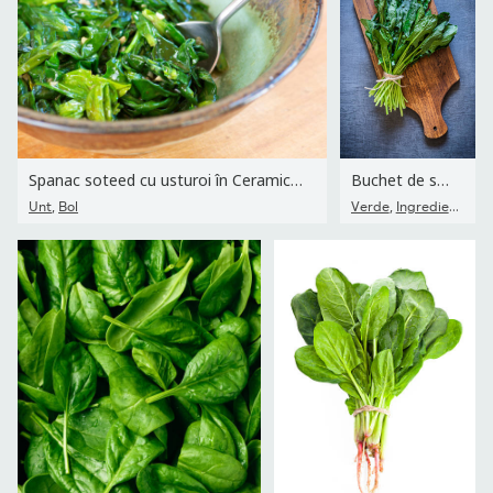
Spanac soteed cu usturoi în Ceramica Bowl
Buchet de spanac și placă de tăiere pe tablă gri închis
,
,
,
Unt
Bol
Verde
Ingredient
Fru