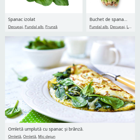
Spanac izolat
Buchet de spanac izolat pe fundal alb
,
,
,
,
Decupaj
Fundal alb
Frunză
Fundal alb
Decupaj
Legumă
Omletă umplută cu spanac și brânză.
,
,
Omletă
Omletă
Mic dejun