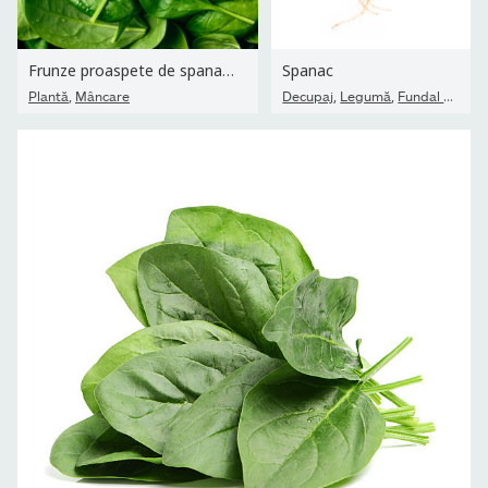
Frunze proaspete de spanac verde pentru copii.
Spanac
,
,
,
Plantă
Mâncare
Decupaj
Legumă
Fundal alb