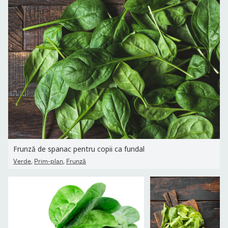
Frunză de spanac pentru copii ca fundal
,
,
Verde
Prim-plan
Frunză