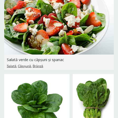
Salată verde cu căpșuni și spanac
,
,
Salată
Căpşună
Brânză