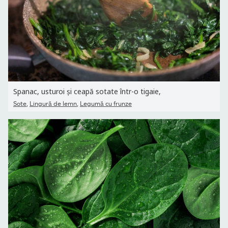
Spanac, usturoi și ceapă sotate într-o tigaie,
,
,
Sote
Lingură de lemn
Legumă cu frunze