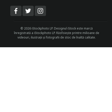
© 2026 iStockphoto LP. Designul iStock este marcă
înregistrată a iStockphoto LP. Răsfoiește printre milioane de
videouri, ilustrații și fotografii de stoc de înaltă calitate.