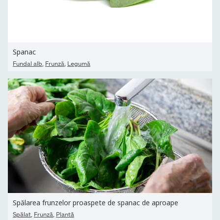
Spanac
,
,
Fundal alb
Frunză
Legumă
Spălarea frunzelor proaspete de spanac de aproape
,
,
Spălat
Frunză
Plantă