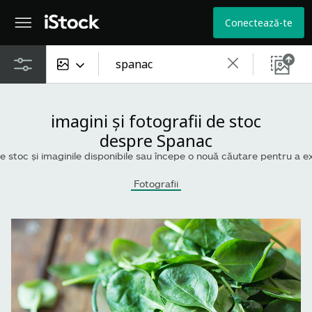
Conectează-te
Tot conținutul
imagini și fotografii de stoc
Imagini
despre Spanac
e stoc și imaginile disponibile sau începe o nouă căutare pentru a explora
Fotografii
Fotografii
Ilustrații
Vectori
Videouri