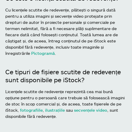
Cu licențele scutite de redevențe, plătești o singură dată
pentru a utiliza imagini și secvențe video protejate prin
drepturi de autor în proiecte personale și comerciale pe
termen nelimitat, fără a fi necesare plăți suplimentare de
fiecare dată când folosești conținutul. Toată lumea are de
câștigat și, de aceea, întreg conținutul de pe iStock este
disponibil fără redevențe, inclusiv toate imaginile și
înregistrările
Pictogramă
.
Ce tipuri de fișiere scutite de redevențe
sunt disponibile pe iStock?
Licențele scutite de redevențe reprezintă cea mai bună
opțiune pentru o persoană care trebuie să folosească imagini
de stoc în scop comercial și, de aceea, toate fișierele de pe
iStock,
fotografiile
,
ilustrațiile
sau
secvențele video
, sunt
disponibile fără redevențe.