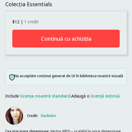
Colecția Essentials
$12
|
1 credit
Continuă cu achiziția
Nu acceptăm conținut generat de IA în biblioteca noastră vizuală
Include
licența noastră standard
.
Adaugă o
licență extinsă
.
Credit:
Nadiinko
Cea mai mare dimensiune:
Vector (EPS) – scalabil la orice dimensiune