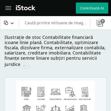
Conectează-te
Tot conținutul
Ilustrație de stoc Contabilitate financiară
icoane linie plană. Contabilitate, optimizare
Imagini
fiscala, dizolvare firma, externalizare contabila,
salarizare, creditare imobiliara. Contabilitate
Fotografii
finanțe semne liniare subțiri pentru servicii
juridice
...
Ilustrații
Vectori
Videouri