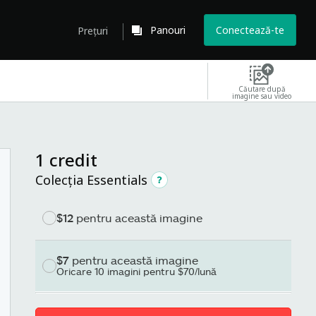
Panouri
Conectează-te
Prețuri
Căutare după
imagine sau video
1 credit
Colecția Essentials
$12
pentru această imagine
$7
pentru această imagine
Oricare 10 imagini pentru $70/lună