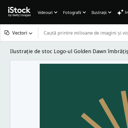
Videouri
Fotografii
Ilustrații
I
Vectori
Tot conținutul
Ilustrație de stoc Logo-ul Golden Dawn îmbrățiș
Imagini
Fotografii
Ilustrații
Vectori
Videouri